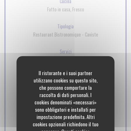
Cucina
Fatto in casa, Fresco
Tipologia
Restaurant Bistronomique - Caviste
Servizi
Menù per il pranzo, Cucina aperta, Wine bar, Le
vendite di vino, vini al calice, Buoni regalo, Camera
Il ristorante e i suoi partner
con aria condizionata, Accesso disabili, Terrazzo, Wifi
utilizzano cookies su questo sito,
che possono comportare la
Metodo di pagamento
raccolta di dati personali. I
Apple Pay, Contactless Payment, Eurocard /
cookies denominati «necessari»
sono obbligatori e installati per
Mastercard, Titoli Restaurant, Contanti, Visa, Buoni
impostazione predefinita. Altri
vacanza, Bancomat
cookies opzionali richiedono il tuo