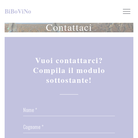
Personalizzazione delle tue scelte sui cookie
BiBoViNo
Contattaci
Vuoi contattarci?
Compila il modulo
sottostante!