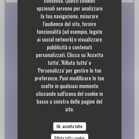
consenso. Questi cookies
opzionali servono per analizzare
la tua navigazione, misurare
Orari
l'audience del sito, fornire
funzionalità (ad esempio, legate
ai social network) o visualizzare
pubblicità o contenuti
Lunedi
personalizzati. Clicca su 'Accetta
tutto', 'Rifiuta tutto' o
Chiuso
'Personalizza' per gestire le tue
preferenze. Puoi modificare le tue
Mar
-
Mer
scelte in qualsiasi momento
15:00 - 23:00
cliccando sull'icona del cookie in
basso a sinistra delle pagine del
Gio
-
Sab
sito.
10:00 - 23:00
Ok, accetta tutto
Domenica
Rifiuta tutti i cookie