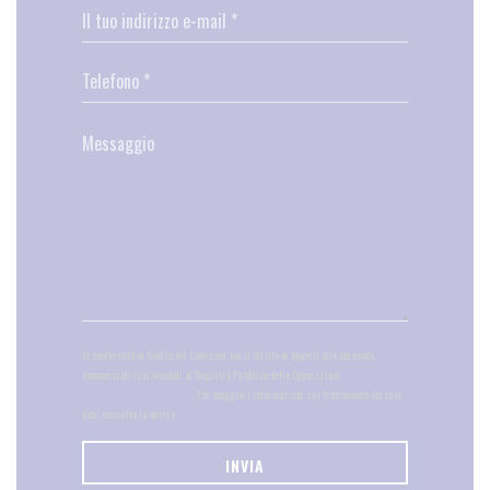
In conformità al Codice del Consumo, hai il diritto di opporti alle chiamate
commerciali iscrivendoti al Registro Pubblico delle Opposizioni:
registrodelleopposizioni.it
. Per maggiori informazioni sul trattamento dei tuoi
dati, consulta la nostra
informativa sulla privacy
.