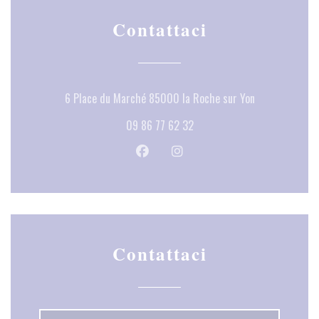
Contattaci
((apre una nuov
6 Place du Marché 85000 la Roche sur Yon
09 86 77 62 32
Facebook ((apre una nuova finestra))
Instagram ((apre una nuova fi
Contattaci