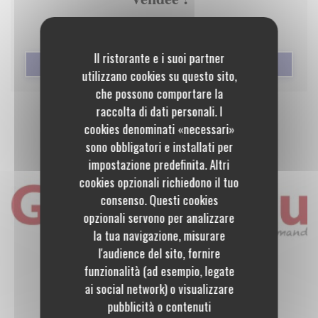
Il ristorante e i suoi partner
((APRE UNA NUOVA FINESTRA)
LEGGI L'ARTICOLO
utilizzano cookies su questo sito,
che possono comportare la
raccolta di dati personali. I
cookies denominati «necessari»
sono obbligatori e installati per
impostazione predefinita. Altri
cookies opzionali richiedono il tuo
consenso. Questi cookies
opzionali servono per analizzare
la tua navigazione, misurare
l'audience del sito, fornire
funzionalità (ad esempio, legate
ai social network) o visualizzare
pubblicità o contenuti