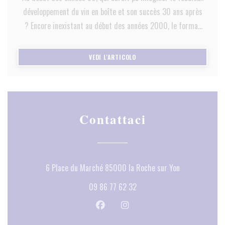
développement du vin en boîte et son succès 30 ans après
? Encore inexistant au début des années 2000, le format
Bag in Box a poursuivi jusqu’à aujourd’hui une croissance
ininterrompue, les consommateurs s’étant laissés
((APRE UNA NUOVA FINESTRA))
VEDI L'ARTICOLO
convaincre par ce « drôle » de contenant : pratique,
économique, incassable, écologique et toujours plus
qualitatif.
Contattaci
((apre una nuov
6 Place du Marché 85000 la Roche sur Yon
09 86 77 62 32
Facebook ((apre una nuova finestra))
Instagram ((apre una nuova fi