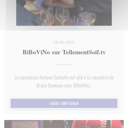
28/05/2019
BiBoViNo sur TellementSoif.tv
Le journaliste Antoine Gerbelle est allé à la rencontre de
Bruno Quenioux chez BiBoViNo...
((APRE UNA NUOVA FINESTRA)
LEGGI L'ARTICOLO