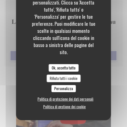
personalizzati. Clicca su 'Accetta
tutto', 'Rifiuta tutto' o
15/03/2021
'Personalizza' per gestire le tue
La Roche Sur Yon - Le Gault et Millau
preferenze. Puoi modificare le tue
distingue cinq artisans yonnais
scelte in qualsiasi momento
cliccando sull'icona del cookie in
basso a sinistra delle pagine del
sito.
((APRE UNA NUOVA FINESTRA)
LEGGI L'ARTICOLO
Ok, accetta tutto
Rifiuta tutti i cookie
Personalizza
Politica di protezione dei dati personali
Politica di gestione dei cookie