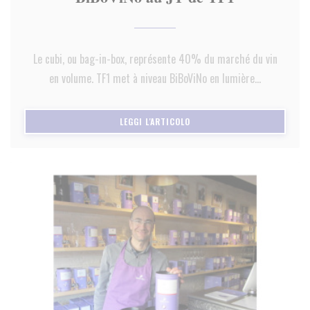
Le cubi, ou bag-in-box, représente 40% du marché du vin
en volume. TF1 met à niveau BiBoViNo en lumière...
((APRE UNA NUOVA FINESTRA)
LEGGI L'ARTICOLO