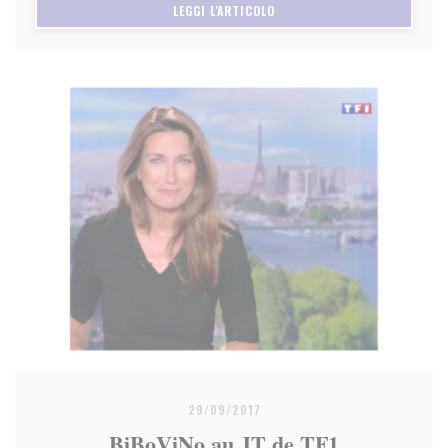
((APRE UNA NUOVA FINESTRA)
LEGGI L'ARTICOLO
29/09/2017
BiBoViNo au JT de TF1