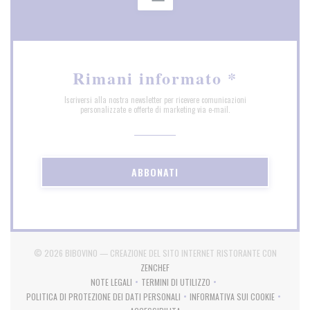
Rimani informato
*
Iscriversi alla nostra newsletter per ricevere comunicazioni
personalizzate e offerte di marketing via e-mail.
ABBONATI
© 2026 BIBOVINO — CREAZIONE DEL SITO INTERNET RISTORANTE CON
((APRE UNA NUOVA FINESTRA))
ZENCHEF
NOTE LEGALI
TERMINI DI UTILIZZO
((APRE UNA NUOVA FINESTRA))
((APRE UNA NUOVA FINESTRA))
POLITICA DI PROTEZIONE DEI DATI PERSONALI
INFORMATIVA SUI COOKIE
((APRE UNA NUOVA FINESTRA))
((APRE UNA NUOVA FI