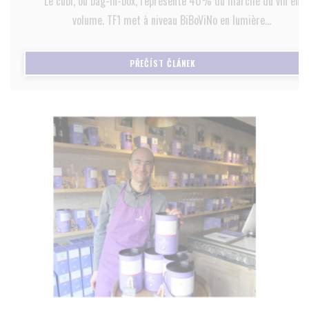
Le cubi, ou bag-in-box, représente 40% du marché du vin en
volume. TF1 met à niveau BiBoViNo en lumière...
((OTEVŘE SE V NOVÉM OKNĚ)
PŘEČÍST ČLÁNEK