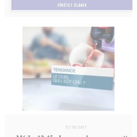
((OTEVŘE SE V NOVÉM OKNĚ)
PŘEČÍST ČLÁNEK
27/10/2017