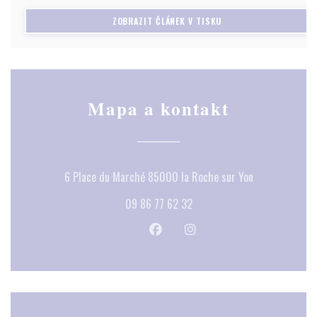
consommateurs s’étant laissés convaincre par ce « drôle » de
((OTEVŘE SE V NOVÉM 
ZOBRAZIT ČLÁNEK V TISKU
contenant : pratique, économique, incassable, écologique et
toujours plus qualitatif.
Mapa a kontakt
((otevře se v 
6 Place du Marché 85000 la Roche sur Yon
09 86 77 62 32
Facebook ((otevře se v novém okn
Instagram ((otevře se v no