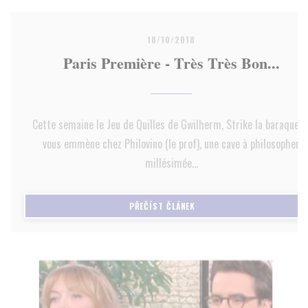
18/10/2018
Paris Première - Très Très Bon...
Cette semaine le Jeu de Quilles de Gwilherm, Strike la baraque e
vous emmène chez Philovino (le prof), une cave à philosopher
millésimée...
((OTEVŘE SE V NOVÉM OKNĚ)
PŘEČÍST ČLÁNEK