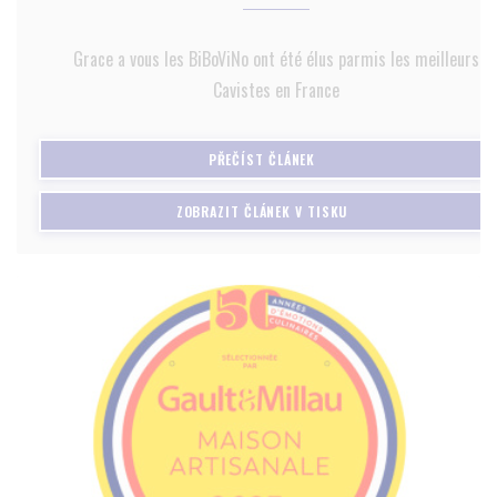
Grace a vous les BiBoViNo ont été élus parmis les meilleurs
Cavistes en France
((OTEVŘE SE V NOVÉM OKNĚ)
PŘEČÍST ČLÁNEK
((OTEVŘE SE V NOVÉM 
ZOBRAZIT ČLÁNEK V TISKU