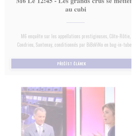
M6 Le 12:45 - Les grands crus se mettent
au cubi
M6 enquête sur les appellations prestigieuses, Côte-Rôtie,
Condrieu, Santenay, conditionnés par BiBoViNo en bag-in-tube...
((OTEVŘE SE V NOVÉM OKNĚ)
PŘEČÍST ČLÁNEK