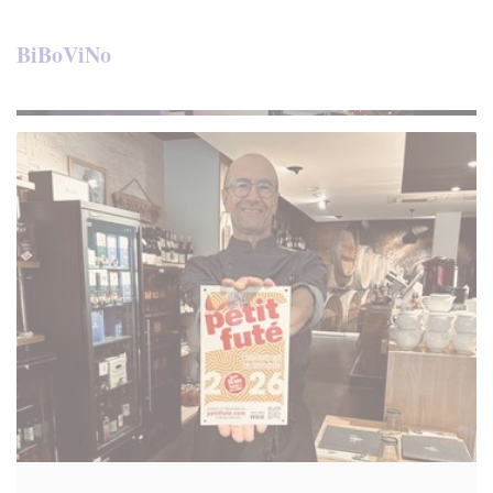
Panel pro správu cookies
BiBoViNo
Tisk