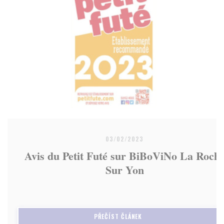
03/02/2023
Avis du Petit Futé sur BiBoViNo La Roch
Sur Yon
((OTEVŘE SE V NOVÉM OKNĚ)
PŘEČÍST ČLÁNEK