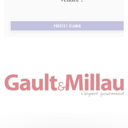
((OTEVŘE SE V NOVÉM OKNĚ)
PŘEČÍST ČLÁNEK