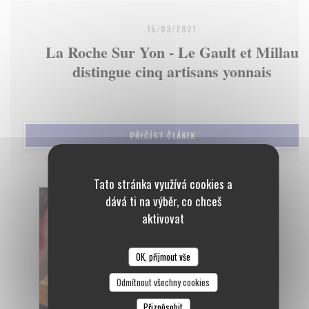
15/03/2021
La Roche Sur Yon - Le Gault et Millau
distingue cinq artisans yonnais
((OTEVŘE SE V NOVÉM OKNĚ)
PŘEČÍST ČLÁNEK
Tato stránka využívá cookies a
dává ti na výběr, co chceš
aktivovat
OK, přijmout vše
Odmítnout všechny cookies
Přizpůsobit