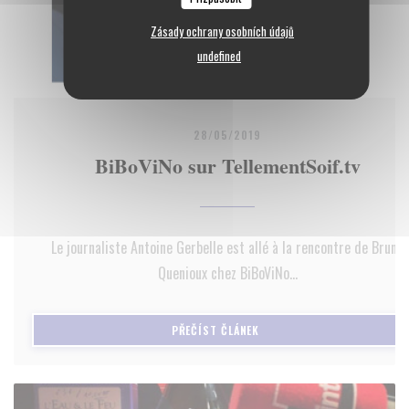
Zásady ochrany osobních údajů
undefined
28/05/2019
BiBoViNo sur TellementSoif.tv
Le journaliste Antoine Gerbelle est allé à la rencontre de Bruno
Quenioux chez BiBoViNo...
((OTEVŘE SE V NOVÉM OKNĚ)
PŘEČÍST ČLÁNEK