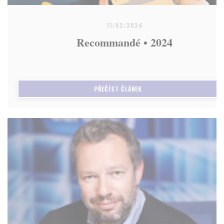
11/02/2024
Recommandé • 2024
((OTEVŘE SE V NOVÉM OKNĚ)
PŘEČÍST ČLÁNEK