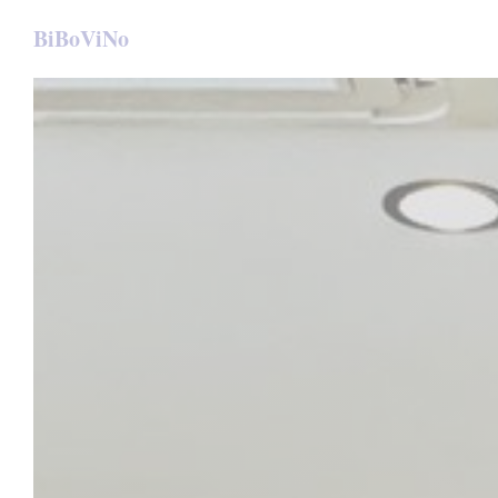
Panel pro správu cookies
BiBoViNo