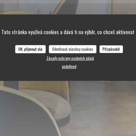
Tato stránka využívá cookies a dává ti na výběr, co chceš aktivovat
OK, přijmout vše
Odmítnout všechny cookies
Přizpůsobit
ROCHE SUR YON
Zásady ochrany osobních údajů
undefined