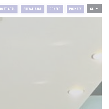
VOVAT STŮL
PRIVATIZACE
ODNÉST
POUKAZY
CS