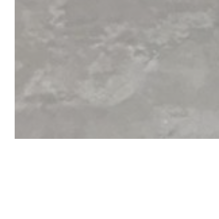
BiBoViNo