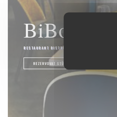
BiBoViNo
RESTAURANT BISTRONOMIQUE - CAVISTE
|
LA 
REZERVOVAT STŮL
ODNÉST