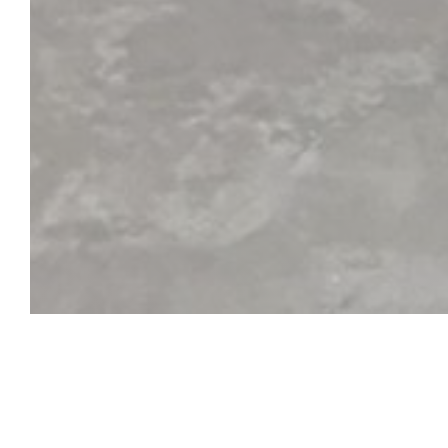
BiBoViNo