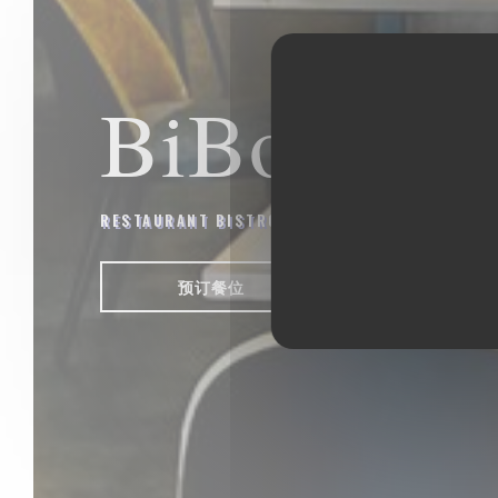
BiBoViNo
RESTAURANT BISTRONOMIQUE - CAVISTE
|
LA 
预订餐位
带走