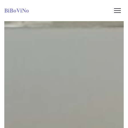
BiBoViNo