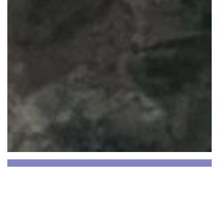
BiBoViNo