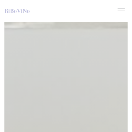
Painel de Gerenciamento de Cookies
BiBoViNo