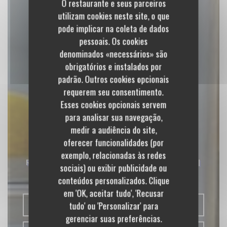
O restaurante e seus parceiros
utilizam cookies neste site, o que
pode implicar na coleta de dados
pessoais. Os cookies
denominados «necessários» são
obrigatórios e instalados por
padrão. Outros cookies opcionais
requerem seu consentimento.
Esses cookies opcionais servem
para analisar sua navegação,
medir a audiência do site,
BiBoViNo
oferecer funcionalidades (por
exemplo, relacionadas às redes
RESTAURANT BISTRONOMIQUE - CAVISTE
|
sociais) ou exibir publicidade ou
LA ROCHE SUR YON
conteúdos personalizados. Clique
em 'OK, aceitar tudo', 'Recusar
tudo' ou 'Personalizar' para
RESERVAR UMA MESA
gerenciar suas preferências.