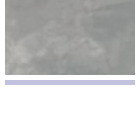
BiBoViNo
Pascale e Laurent lhe dão as boas-vindas ao BiBoViNo
Wine Bar com cozinha aberta.