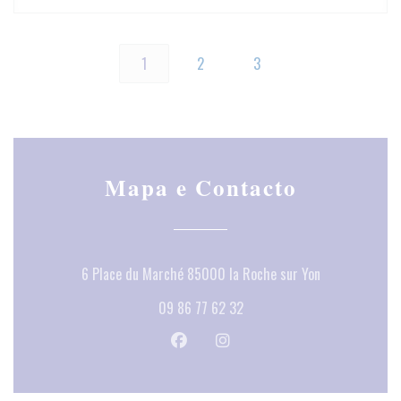
1
2
3
Mapa e Contacto
((abre numa no
6 Place du Marché 85000 la Roche sur Yon
09 86 77 62 32
Facebook ((abre numa nova janela))
Instagram ((abre numa nova ja