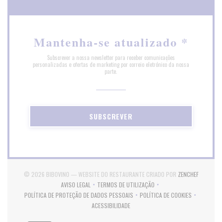
Mantenha-se atualizado
*
Subscrever a nossa newsletter para receber comunicações
personalizadas e ofertas de marketing por correio eletrónico da nossa
parte.
SUBSCREVER
((ABRE N
© 2026 BIBOVINO — WEBSITE DO RESTAURANTE CRIADO POR
ZENCHEF
AVISO LEGAL
TERMOS DE UTILIZAÇÃO
((ABRE NUMA NOVA JANELA))
((ABRE NUMA NOVA JANELA))
POLÍTICA DE PROTEÇÃO DE DADOS PESSOAIS
POLÍTICA DE COOKIES
((ABRE NUMA NOVA JANELA))
((ABRE NUMA NOVA JA
ACESSIBILIDADE
((ABRE NUMA NOVA JANELA))