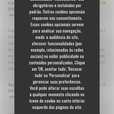
Cyrille
Q
obrigatórios e instalados por
2026-05-30
- 19:30 - guests 4
padrão. Outros cookies opcionais
service
:
5
/5
ambience
:
5
/5
menu
:
5
/5
quality_price
:
5
/5
requerem seu consentimento.
Esses cookies opcionais servem
BiBoViNo
has responded to the review
para analisar sua navegação,
Bonjour Monsieur Cyrille Quenault, Un grand merci pour ce retour et ces 5
medir a audiência do site,
étoiles sur toute la ligne ! Toute l'équipe est ravie de voir que vous avez
oferecer funcionalidades (por
pleinement apprécié l'ambiance, la qualité de notre service, ainsi que
exemplo, relacionadas às redes
notre carte et notre rapport qualité/prix. C’est un vrai plaisir de lire que
sociais) ou exibir publicidade ou
votre expérience chez nous a été une réussite. Au plaisir de vous accueillir
conteúdos personalizados. Clique
à nouveau très bientôt à la cave pour vous faire découvrir nos nouveautés !
em 'OK, aceitar tudo', 'Recusar
L'équipe de Bibovino
tudo' ou 'Personalizar' para
gerenciar suas preferências.
Stéphanie
R
Você pode alterar suas escolhas
2026-05-16
- 19:30 - guests 2
a qualquer momento clicando no
service
:
5
/5
ambience
:
5
/5
menu
:
5
/5
quality_price
:
5
/5
ícone de cookie no canto inferior
esquerdo das páginas do site.
La nourriture est excellente et le chef adorable. Nous avons passé une