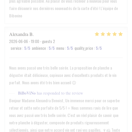
plus agréable possible. Au plaisir de vous recevoir à nouveau pour vous
faire découvrir nos dernières nouveautés de la carte d'été ! L'équipe de
Bibovino
Alexandra
B
2026-06-06
- 19:00 - guests 2
service
:
5
/5
ambience
:
5
/5
menu
:
5
/5
quality_price
:
5
/5
Nous avons passé une très belle soirée. La proposition de planche a
déguster était délicieuse, copieuse avec d'excellents produits et le vin
parfait. Nous avons été très bien accueil 😊
BiBoViNo
has responded to the review
Bonjour Madame Alexandra Benoist, Un immense merci pour ce superbe
retour et cette note parfaite de 5/5 ! ⭐ Nous sommes ravis de lire que
vous avez passé une très belle soirée. C'est un réel plaisir de savoir que
notre planche à déguster, composée de produits rigoureusement
sélectionnés, ainsi que notre accord vin ont ravi vos papilles. 🍷🧀 Toute