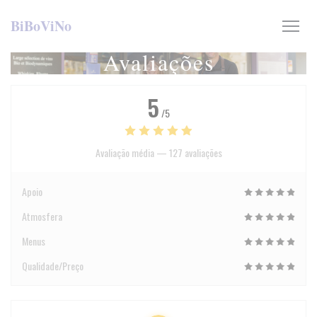
Painel de Gerenciamento de Cookies
BiBoViNo
Avaliações
5
/5
Avaliação média —
127 avaliações
Apoio
Atmosfera
Menus
Qualidade/Preço