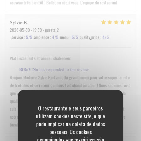
nouveau très bientôt ! Belle journée à vous, L'équipe du restaurant
Sylvie
B
2026-05-30
- 19:30 - guests 2
service
:
5
/5
ambience
:
4
/5
menu
:
5
/5
quality_price
:
4
/5
Plats excellents et accueil chaleureux
BiBoViNo
has responded to the review
Bonjour Madame Sylvie Bertand, Un grand merci pour votre superbe note
de 5 étoiles et ce retour qui nous fait chaud au cœur ! Nous sommes ravis
que vous ayez apprécié l'accueil chaleureux de notre équipe ainsi que la
qualité de nos plats lors de votre dîner du 30 mai. Savoir que notre
O restaurante e seus parceiros
cuisine et notre service ont été à la hauteur de vos attentes (5/5 !) est
utilizam cookies neste site, o que
notre plus belle récompense. Au plaisir de vous recevoir à nouveau très
pode implicar na coleta de dados
bientôt ! L'équipe de Bibovino
pessoais. Os cookies
denominados «necessários» são