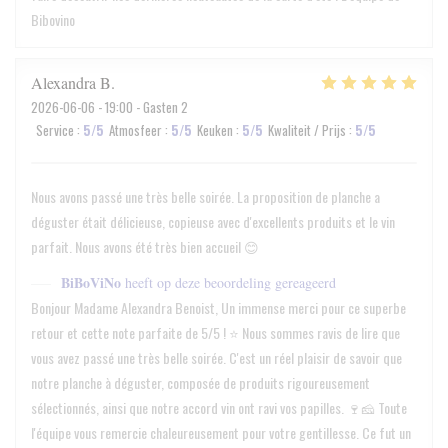
Bibovino
Alexandra
B
2026-06-06
- 19:00 - Gasten 2
Service
:
5
/5
Atmosfeer
:
5
/5
Keuken
:
5
/5
Kwaliteit / Prijs
:
5
/5
Nous avons passé une très belle soirée. La proposition de planche a
déguster était délicieuse, copieuse avec d'excellents produits et le vin
parfait. Nous avons été très bien accueil 😊
BiBoViNo
heeft op deze beoordeling gereageerd
Bonjour Madame Alexandra Benoist, Un immense merci pour ce superbe
retour et cette note parfaite de 5/5 ! ⭐ Nous sommes ravis de lire que
vous avez passé une très belle soirée. C'est un réel plaisir de savoir que
notre planche à déguster, composée de produits rigoureusement
sélectionnés, ainsi que notre accord vin ont ravi vos papilles. 🍷🧀 Toute
l'équipe vous remercie chaleureusement pour votre gentillesse. Ce fut un