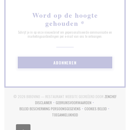
Word op de hoogte
gehouden
*
Schrijf je in op onze nieuwsbrief om gepersonaliseerde communicatie en
marketingaanbiedingen per e-mail van ons te ontvangen.
ABONNEREN
((OPENT 
© 2026 BIBOVINO — RESTAURANT WEBSITE GECREËERD DOOR
ZENCHEF
DISCLAIMER
GEBRUIKSVOORWAARDEN
((OPENT IN EEN NIEUW VENSTER))
((OPENT IN EEN NIEUW VENSTER))
BELEID BESCHERMING PERSOONSGEGEVENS
COOKIES BELEID
((OPENT IN EEN NIEUW VENSTER))
((OPENT IN EEN NIEUW
TOEGANKELIJKHEID
((OPENT IN EEN NIEUW VENSTER))