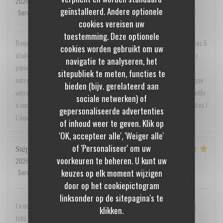
2026-05-30
- 19:30 - Gasten 4
geïnstalleerd. Andere optionele
Service
:
5
/5
Atmosfeer
:
5
/5
Keuken
:
5
/5
Kwaliteit / Prijs
:
5
/5
cookies vereisen uw
BiBoViNo
heeft op deze beoordeling gereageerd
toestemming. Deze optionele
Bonjour Monsieur Cyrille Quenault, Un grand merci pour ce retour et ces 5
cookies worden gebruikt om uw
étoiles sur toute la ligne ! Toute l'équipe est ravie de voir que vous avez
navigatie te analyseren, het
pleinement apprécié l'ambiance, la qualité de notre service, ainsi que
sitepubliek te meten, functies te
notre carte et notre rapport qualité/prix. C’est un vrai plaisir de lire que
bieden (bijv. gerelateerd aan
votre expérience chez nous a été une réussite. Au plaisir de vous accueillir
sociale netwerken) of
à nouveau très bientôt à la cave pour vous faire découvrir nos nouveautés !
gepersonaliseerde advertenties
L'équipe de Bibovino
of inhoud weer te geven. Klik op
'OK, accepteer alle', 'Weiger alle'
of 'Personaliseer' om uw
Stéphanie
R
voorkeuren te beheren. U kunt uw
2026-05-16
- 19:30 - Gasten 2
keuzes op elk moment wijzigen
Service
:
5
/5
Atmosfeer
:
5
/5
Keuken
:
5
/5
Kwaliteit / Prijs
:
5
/5
door op het cookiepictogram
linksonder op de sitepagina's te
La nourriture est excellente et le chef adorable. Nous avons passé une
klikken.
très agréable soirée et reviendront très bientôt.