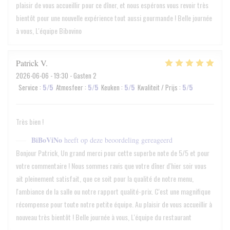
plaisir de vous accueillir pour ce dîner, et nous espérons vous revoir très
bientôt pour une nouvelle expérience tout aussi gourmande ! Belle journée
à vous, L'équipe Bibovino
Patrick
V
2026-06-06
- 19:30 - Gasten 2
Service
:
5
/5
Atmosfeer
:
5
/5
Keuken
:
5
/5
Kwaliteit / Prijs
:
5
/5
Très bien !
BiBoViNo
heeft op deze beoordeling gereageerd
Bonjour Patrick, Un grand merci pour cette superbe note de 5/5 et pour
votre commentaire ! Nous sommes ravis que votre dîner d'hier soir vous
ait pleinement satisfait, que ce soit pour la qualité de notre menu,
l'ambiance de la salle ou notre rapport qualité-prix. C'est une magnifique
récompense pour toute notre petite équipe. Au plaisir de vous accueillir à
nouveau très bientôt ! Belle journée à vous, L'équipe du restaurant