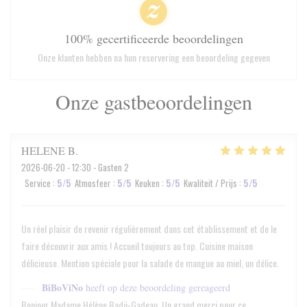
100% gecertificeerde beoordelingen
Onze klanten hebben na hun reservering een beoordeling gegeven
Onze gastbeoordelingen
HELENE
B
2026-06-20
- 12:30 - Gasten 2
Service
:
5
/5
Atmosfeer
:
5
/5
Keuken
:
5
/5
Kwaliteit / Prijs
:
5
/5
Un réel plaisir de revenir régulièrement dans cet établissement et de le
faire découvrir aux amis ! Accueil toujours au top. Cuisine maison
délicieuse. Mention spéciale pour la salade de mangue au miel, un délice.
BiBoViNo
heeft op deze beoordeling gereageerd
Bonjour Madame Hélène Badji-Gadeau, Un grand merci pour ce