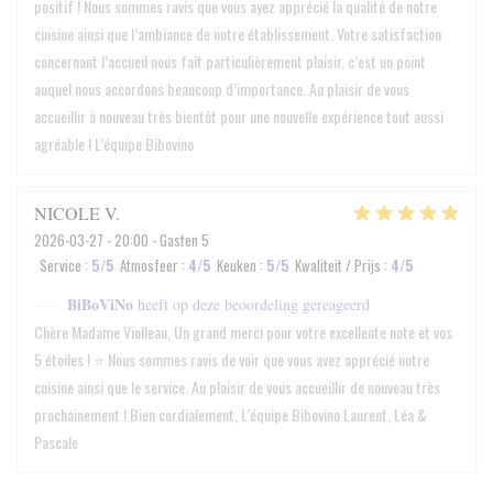
positif ! Nous sommes ravis que vous ayez apprécié la qualité de notre
cuisine ainsi que l’ambiance de notre établissement. Votre satisfaction
concernant l’accueil nous fait particulièrement plaisir, c’est un point
auquel nous accordons beaucoup d’importance. Au plaisir de vous
accueillir à nouveau très bientôt pour une nouvelle expérience tout aussi
agréable ! L’équipe Bibovino
NICOLE
V
2026-03-27
- 20:00 - Gasten 5
Service
:
5
/5
Atmosfeer
:
4
/5
Keuken
:
5
/5
Kwaliteit / Prijs
:
4
/5
BiBoViNo
heeft op deze beoordeling gereageerd
Chère Madame Violleau, Un grand merci pour votre excellente note et vos
5 étoiles ! ⭐️ Nous sommes ravis de voir que vous avez apprécié notre
cuisine ainsi que le service. Au plaisir de vous accueillir de nouveau très
prochainement ! Bien cordialement, L’équipe Bibovino Laurent, Léa &
Pascale