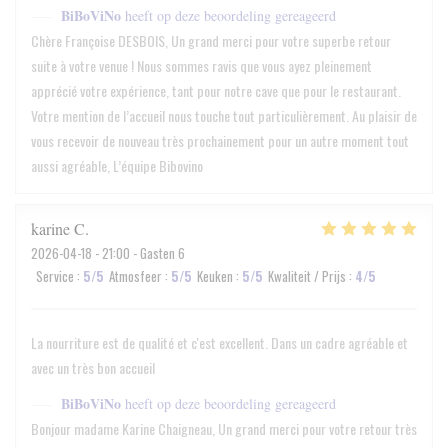
BiBoViNo
heeft op deze beoordeling gereageerd
Chère Françoise DESBOIS, Un grand merci pour votre superbe retour
suite à votre venue ! Nous sommes ravis que vous ayez pleinement
apprécié votre expérience, tant pour notre cave que pour le restaurant.
Votre mention de l’accueil nous touche tout particulièrement. Au plaisir de
vous recevoir de nouveau très prochainement pour un autre moment tout
aussi agréable, L’équipe Bibovino
karine
C
2026-04-18
- 21:00 - Gasten 6
Service
:
5
/5
Atmosfeer
:
5
/5
Keuken
:
5
/5
Kwaliteit / Prijs
:
4
/5
La nourriture est de qualité et c'est excellent. Dans un cadre agréable et
avec un très bon accueil
BiBoViNo
heeft op deze beoordeling gereageerd
Bonjour madame Karine Chaigneau, Un grand merci pour votre retour très