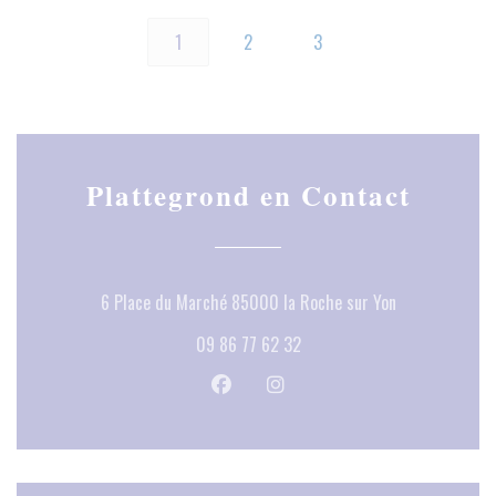
1
2
3
Plattegrond en Contact
((opent in een 
6 Place du Marché 85000 la Roche sur Yon
09 86 77 62 32
Facebook ((opent in een nieuw venste
Instagram ((opent in een nieu