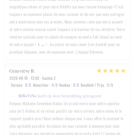
magnifique retour et pour votre fidélité qui nous touche beaucoup ! C’est
toujours un immense plaisir de vous recevoir et de voir que vous partagez
votre expérience avec vos proches. Nous sommes ravis que notre accueil
et notre cuisine maison soient toujours à la hauteur de vos attentes. Votre
mention spéciale pour la salade de mangue au miel a fait chaud au cœur
de notre équipe ! 👩‍🍳✨ Au plaisir de vous revoir très bientôt pour un
prochain déjeuner, avec de nouveaux amis. L'équipe Bibovino
Geneviève
B
2026-06-18
- 13:00 - Gasten 2
Service
:
5
/5
Atmosfeer
:
4
/5
Keuken
:
5
/5
Kwaliteit / Prijs
:
5
/5
BiBoViNo
heeft op deze beoordeling gereageerd
Bonjour Madame Geneviève Babin, Un grand merci pour cette superbe
note de 5 étoiles et ce retour positif sur notre service, notre menu et le
rapport qualité-prix ! Nous veillons chaque jour à vous offrir le moment le
plus agréable possible. Au plaisir de vous recevoir à nouveau pour vous
faire découvrir nos dernières nouveautés de la carte d'été ! L'équipe de