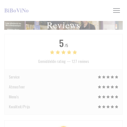
Cookies beheer paneel
BiBoViNo
Reviews
5
/5
Gemiddelde rating —
127 reviews
Service
Atmosfeer
Menu's
Kwaliteit/Prijs