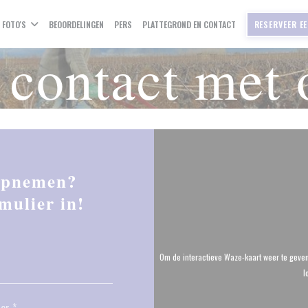
FOTO'S
BEOORDELINGEN
PERS
PLATTEGROND EN CONTACT
RESERVEER EE
contact met 
 opnemen?
mulier in!
Om de interactieve Waze-kaart weer te geve
l