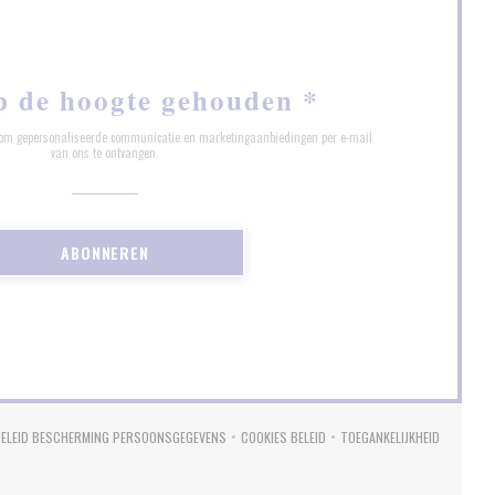
p de hoogte gehouden
*
ef om gepersonaliseerde communicatie en marketingaanbiedingen per e-mail
van ons te ontvangen.
ABONNEREN
BELEID BESCHERMING PERSOONSGEGEVENS
COOKIES BELEID
TOEGANKELIJKHEID
N NIEUW VENSTER))
((OPENT IN EEN NIEUW VENSTER))
((OPENT IN EEN NIEUW VENSTER))
((OPENT IN EEN NI