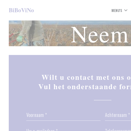
Cookies beheer paneel
BiBoViNo
MENU'S
Neem 
Wilt u contact met ons
Vul het onderstaande for