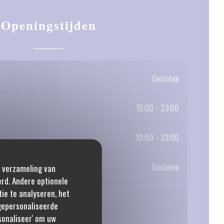
Openingstijden
Gesloten
15:00 - 23:00
10:00 - 23:00
Gesloten
e verzameling van
erd. Andere optionele
ie te analyseren, het
 gepersonaliseerde
rsonaliseer' om uw