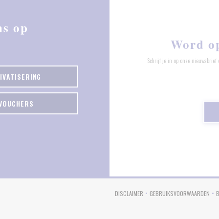
ns op
Word o
Schrijf je in op onze nieuwsbri
IVATISERING
VOUCHERS
 IN EEN NIEUW VENSTER))
DISCLAIMER
GEBRUIKSVOORWAARDEN
((OPENT IN EEN NIEUW VENSTER))
((OPENT IN EE