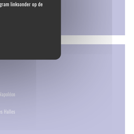
gram linksonder op de
Napoléon
s Halles