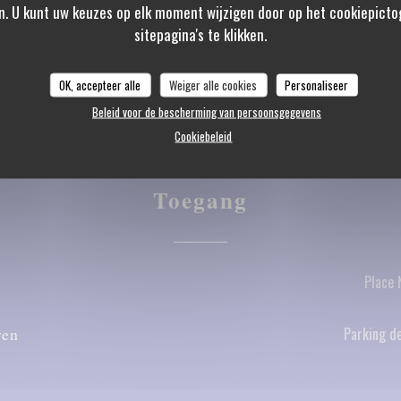
, Eurocard / Mastercard,
n. U kunt uw keuzes op elk moment wijzigen door op het cookiepicto
sitepagina's te klikken.
echeques, Debetkaart
OK, accepteer alle
Weiger alle cookies
Personaliseer
Beleid voor de bescherming van persoonsgegevens
Cookiebeleid
Toegang
Place 
ren
Parking de