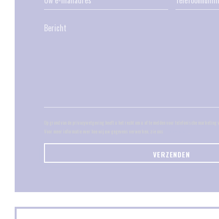
Op grond van de privacywetgeving heeft u het recht om u af te melden voor telefonische marketing 
Voor meer informatie over hoe wij uw gegevens verwerken, zie ons
privacybeleid
.