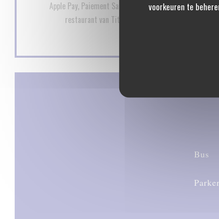
Apple Pay, Paiement Sans ContactPaiement Sans Contact
voorkeuren te behere
restaurant van Titres, Contant geld, Visa, Vakanti
Bus
Parke