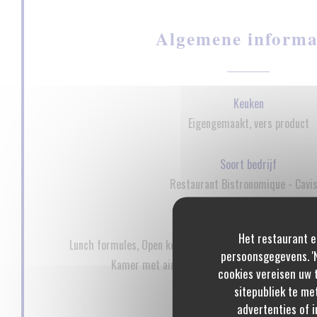
Algemene informa
Keuken
Eigengemaakt, vers product
Soort bedrijf
Restaurant Bistronomique - Cavi
Diensten
Het restaurant e
Lunch formules, Open keuken, Wijnbar, Wijnverkoop, wijn
persoonsgegevens. 'N
Kamer met airconditioning, Geblokkeerde toega
cookies vereisen uw 
sitepubliek te me
Betaalmethoden
advertenties of i