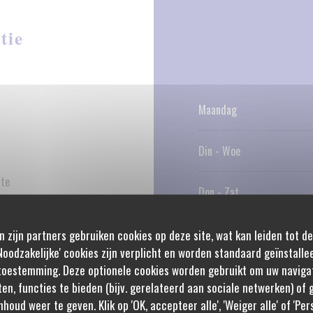
tie
Maandag
Din
-
Woe
ste
Don
-
Zat
Zondag
n zijn partners gebruiken cookies op deze site, wat kan leiden tot d
en per glas, Cadeaubonnen,
oodzakelijke' cookies zijn verplicht en worden standaard geïnstalle
ng, Terras, Wifi
toestemming. Deze optionele cookies worden gebruikt om uw navigat
ten, functies te bieden (bijv. gerelateerd aan sociale netwerken) of
nhoud weer te geven. Klik op 'OK, accepteer alle', 'Weiger alle' of 'Pe