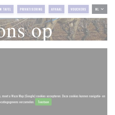
N TAFEL
PRIVATISERING
AFHAAL
VOUCHERS
NL
ons op
n, moet u Waze Map (Google) cookies accepteren. Deze cookies kunnen navigatie- en
ocatiegegevens verzamelen.
Toestaan