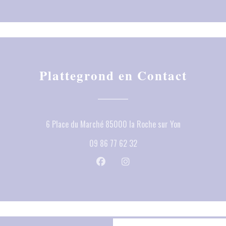
Plattegrond en Contact
((opent in een 
6 Place du Marché 85000 la Roche sur Yon
09 86 77 62 32
Facebook ((opent in een nieuw venste
Instagram ((opent in een nieu