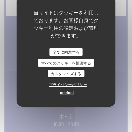
カルトブルー
当サイトはクッキーを利用し
ております。お客様自身でク
ッキー利用の設定および管理
営業時間
ができます。
全てに同意する
すべてのクッキーを拒否する
月曜日
閉じています
カスタマイズする
プライバシーポリシー
火
-
水
undefined
15:00 - 23:00
木
-
土
10:00 - 23:00