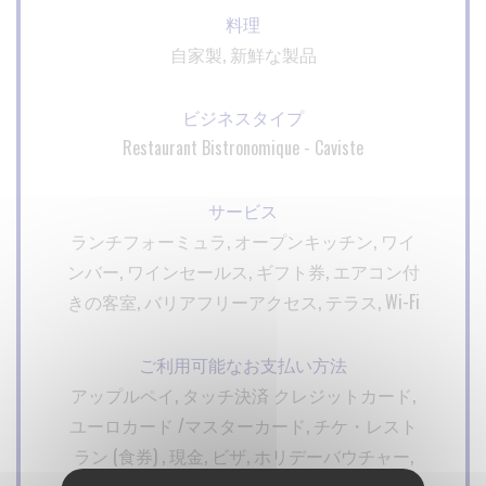
料理
自家製, 新鮮な製品
ビジネスタイプ
Restaurant Bistronomique - Caviste
サービス
ランチフォーミュラ, オープンキッチン, ワイ
ンバー, ワインセールス, ギフト券, エアコン付
きの客室, バリアフリーアクセス, テラス, Wi-Fi
ご利用可能なお支払い方法
アップルペイ, タッチ決済 クレジットカード,
ユーロカード /マスターカード, チケ・レスト
ラン (食券) , 現金, ビザ, ホリデーバウチャー,