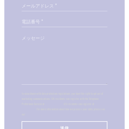
In accordance with data protection regulations, you have the right to opt out of
marketing communications. UK residents can register with the Telephone
Preference Service at
tpsonline.org.uk
. US residents can register at
donotcall.gov
. For more information about how we process your data, please see
our
privacy policy
.