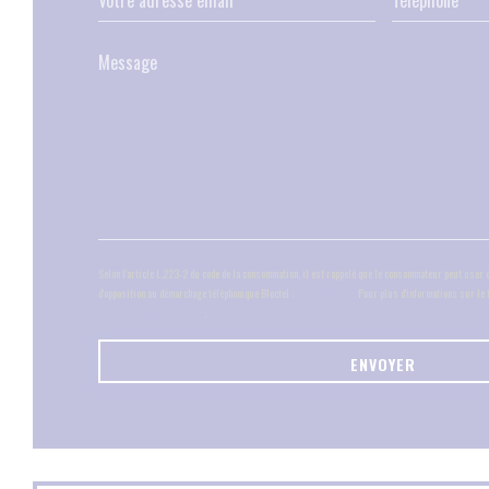
Selon l'article L.223-2 du code de la consommation, il est rappelé que le consommateur peut user de
d'opposition au démarchage téléphonique Bloctel :
bloctel.gouv.fr
. Pour plus d'informations sur le
politique de confidentialité
.