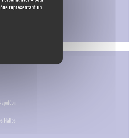
icône représentant un
Napoléon
s Halles