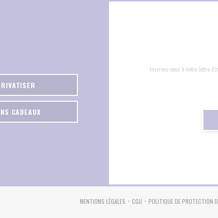
Inscrivez-vous à notre lettre d
PRIVATISER
NS CADEAUX
(OUVRE UNE NOUVELLE FENÊTRE))
MENTIONS LÉGALES
CGU
POLITIQUE DE PROTECTION 
((OUVRE UNE NOUVELLE FENÊTRE))
((OUVRE UNE NOUVELLE FENÊTRE)