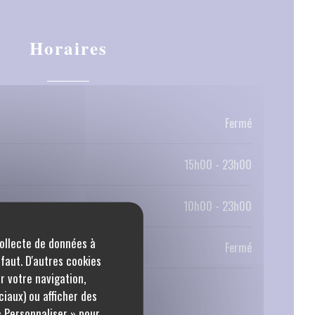
Horaires
Fermé
15h00 - 23h00
10h00 - 23h00
collecte de données à
Fermé
éfaut. D'autres cookies
r votre navigation,
ciaux) ou afficher des
« Personnaliser » pour