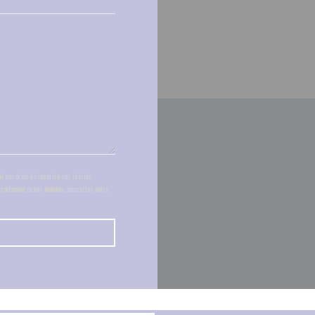
 son droit à s'inscrire sur la liste
 traitement de vos données, consultez notre