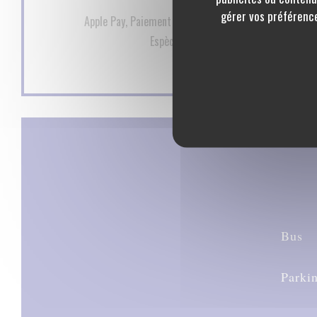
Moyens de paiement
gérer vos préférence
Apple Pay, Paiement Sans Contact, Eurocard/Masterca
Espèces, Visa, Chèques Vacances, Cart
Bus
Parki