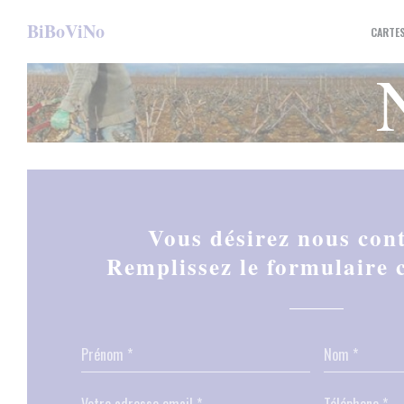
Personnalisation de vos choix en matière de cookies
BiBoViNo
CARTE
Vous désirez nous cont
Remplissez le formulaire c