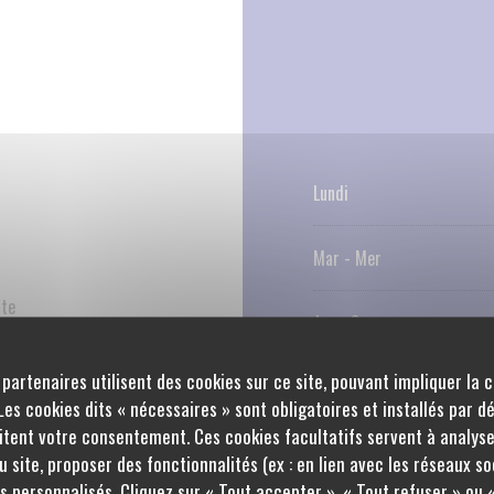
Lundi
Mar
-
Mer
ste
Jeu
-
Sam
 partenaires utilisent des cookies sur ce site, pouvant impliquer la 
Dimanche
ns, vins au verre, Chèques
es cookies dits « nécessaires » sont obligatoires et installés par d
é réduite, Terrasse, Wifi
itent votre consentement. Ces cookies facultatifs servent à analyse
 site, proposer des fonctionnalités (ex : en lien avec les réseaux so
s personnalisés. Cliquez sur « Tout accepter », « Tout refuser » ou 