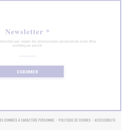
Newsletter
*
'information pour recevoir des communications personnalisées et des offres
marketing par courriel.
S'ABONNER
DES DONNÉES À CARACTÈRE PERSONNEL
POLITIQUE DE COOKIES
ACCESSIBILITE
)
((OUVRE UNE NOUVELLE FENÊTRE))
((OUVRE UNE NOUVELLE FENÊTRE))
((OUVRE UNE NOUV