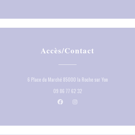
Accès/Contact
((ouvre une nou
6 Place du Marché 85000 la Roche sur Yon
09 86 77 62 32
Facebook ((ouvre une nouvelle fenêtr
Instagram ((ouvre une nouvell