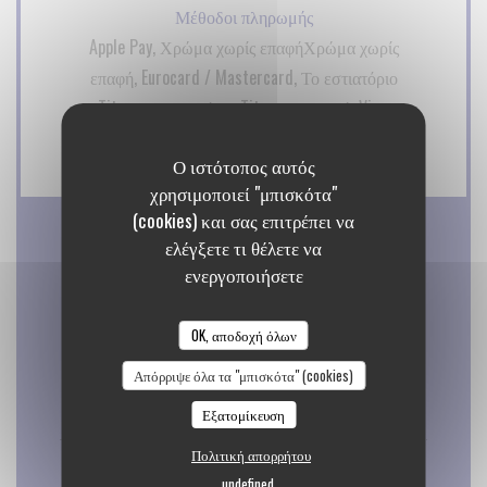
Μέθοδοι πληρωμής
Apple Pay, Χρώμα χωρίς επαφήΧρώμα χωρίς
επαφή, Eurocard / Mastercard, Το εστιατόριο
TitresΤο εστιατόριο Titres, Μετρητά, Visa,
Κουπόνια διακοπών, Χρεωστική κάρτα
Ο ιστότοπος αυτός
χρησιμοποιεί "μπισκότα"
(cookies) και σας επιτρέπει να
ελέγξετε τι θέλετε να
Ώρες λειτουργίας
ενεργοποιήσετε
OK, αποδοχή όλων
Απόρριψε όλα τα "μπισκότα" (cookies)
Δευτέρα
Κλειστό
Εξατομίκευση
Πολιτική απορρήτου
Τ�
-
Τ�
undefined