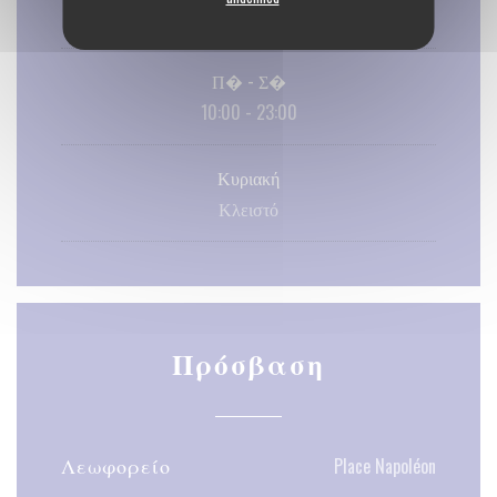
15:00 - 23:00
Π�
-
Σ�
10:00 - 23:00
Κυριακή
Κλειστό
Πρόσβαση
Λεωφορείο
Place Napoléon