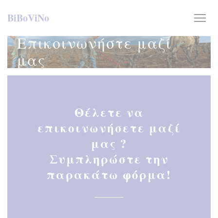
Πίνακας διαχείρισης "Μπισκότων" (Cookies)
BiBoViNo
Επικοινωνήστε μαζί
μας
Θέλετε να
επικοινωνήσετε μαζί
μας ?
Συμπληρώστε την
παρακάτω φόρμα!