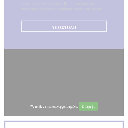
εγγραφείτε στο Μητρώο του Άρθρου 11:
dpa.gr
. Για περισσότερες
πληροφορίες σχετικά με την επεξεργασία των δεδομένων σας, δείτε την
πολιτική απορρήτου
.
Waze Map είναι απενεργοποιημένο.
Επέτρεψε