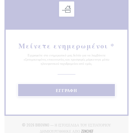
Μείνετε ενημερωμένοι
*
Εγγραφείτε στο ενημερωτικό μας δελτίο για να λαμβάνετε
εξατομικευμένες επικοινωνίες και προσφορές μάρκετινγκ μέσω
ηλεκτρονικού ταχυδρομείου από εμάς.
ΕΓΓΡΑΦΉ
© 2026 BIBOVINO — Η ΙΣΤΟΣΕΛΊΔΑ ΤΟΥ ΕΣΤΙΑΤΟΡΊΟΥ
((ΑΝΟΊΓΕΙ ΣΕ ΝΈΟ ΠΑΡ
ΔΗΜΙΟΥΡΓΉΘΗΚΕ ΑΠΌ
ZENCHEF