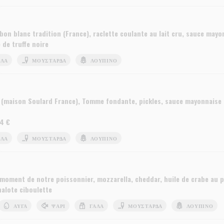
bon blanc tradition (France), raclette coulante au lait cru, sauce may
e de truffe noire
ΆΛΑ
ΜΟΥΣΤΆΡΔΑ
ΛΟΎΠΙΝΟ
rd (maison Soulard France), Tomme fondante, pickles, sauce mayonnais
 4 €
ΆΛΑ
ΜΟΥΣΤΆΡΔΑ
ΛΟΎΠΙΝΟ
moment de notre poissonnier, mozzarella, cheddar, huile de crabe au p
alote ciboulette
ΑΥΓΆ
ΨΆΡΙ
ΓΆΛΑ
ΜΟΥΣΤΆΡΔΑ
ΛΟΎΠΙΝΟ