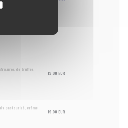
",
, pain grillé
Brisures de truffes
19,00 EUR
ais pasteurisé, crème
19,00 EUR