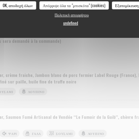
ges au lait cru, Saumon fumé Artisanal de Vendée "Le Fumoir de la Guib
OK, αποδοχή όλων
Απόρριψε όλα τα "μπισκότα" (cookies)
Εξατομίκευση
Sichuan, ½ chèvre frais, citron, cornichons, beurre ½ sel, pain Suédois
Πολιτική απορρήτου
undefined
s sera demandé à la commande)
, crème fraiche, Jambon blanc de porc fermier Label Rouge (France), 
iné sur paille, huile fine de truffe noire
ΟΥΣΆΜΙ
ΛΟΎΠΙΝΟ
, Saumon Fumé Artisanal de Vendée ‘‘Le Fumoir de la Guib’’, chèvre fr
ΨΆΡΙ
ΓΆΛΑ
ΣΟΥΣΆΜΙ
ΛΟΎΠΙΝΟ