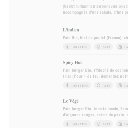
(Un plat minimum par personne vous sera 
Accompagnés d’une salade, d’une p
L'indien
Pain Bio, filet de poulet (France), 
ΓΛΟΥΤΈΝΗ
ΑΥΓΆ
Γ
Spicy Hot
Pain burger Bio, effiloché de cocho
frits (Pour + de feu, demandez notr
ΓΛΟΥΤΈΝΗ
ΑΥΓΆ
Γ
Le Végé
Pain burger Bio, tomate locale, Sain
d’oignons rouges, crème de pesto, 
ΓΛΟΥΤΈΝΗ
ΑΥΓΆ
Γ