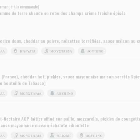
demandé à la commande)
omme de terre chaude en robe des champs crème fraiche épicée
chorizo doux, cheddar au poivre, noisettes torréfiées, sauce maison au c
ΆΛΑ
ΚΑΡΎΔΙΑ
ΜΟΥΣΤΆΡΔΑ
ΛΟΎΠΙΝΟ
n (France), cheddar hot, pickles, sauce mayonnaise maison secrète Spic
e bouteille de Tabasco)
ΆΛΑ
ΜΟΥΣΤΆΡΔΑ
ΛΟΎΠΙΝΟ
t-Nectaire AOP laitier affiné sur paille, mozzarella, pickles de courgett
sauce mayonnaise maison échalote ciboulette
ΆΛΑ
ΜΟΥΣΤΆΡΔΑ
ΘΕΙΏΔΗ
ΛΟΎΠΙΝΟ