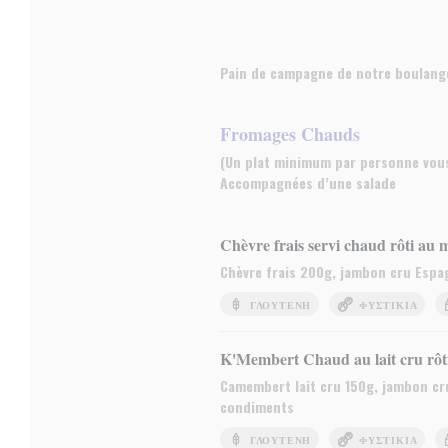
Pain de campagne de notre boulanger
Fromages Chauds
(Un plat minimum par personne vou
Accompagnées d’une salade
Chèvre frais servi chaud rôti au m
Chèvre frais 200g, jambon cru Espag
ΓΛΟΥΤΈΝΗ
ΦΥΣΤΊΚΙΑ
K'Membert Chaud au lait cru rôti
Camembert lait cru 150g, jambon cru
condiments
ΓΛΟΥΤΈΝΗ
ΦΥΣΤΊΚΙΑ