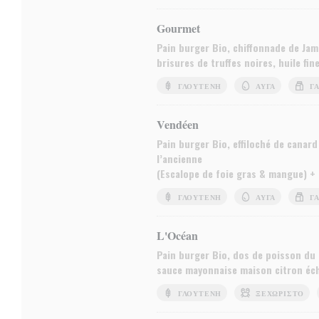
Gourmet
Pain burger Bio, chiffonnade de Jam
brisures de truffes noires, huile fin
ΓΛΟΥΤΈΝΗ
ΑΥΓΆ
Γ
Vendéen
Pain burger Bio, effiloché de cana
l’ancienne
(Escalope de foie gras & mangue) +
ΓΛΟΥΤΈΝΗ
ΑΥΓΆ
Γ
L'Océan
Pain burger Bio, dos de poisson du 
sauce mayonnaise maison citron éch
ΓΛΟΥΤΈΝΗ
ΞΕΧΩΡΙΣΤΌ