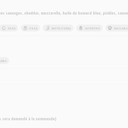
ues sauvages, cheddar, mozzarella, huile de homard bleu, pickles, sau
ΑΥΓΆ
ΓΆΛΑ
ΜΟΥΣΤΆΡΔΑ
ΛΟΎΠΙΝΟ
ΜΑΛΆΚΙ
ΆΡΔΑ
s sera demandé à la commande)