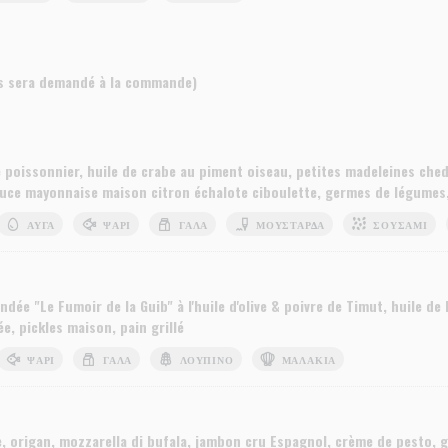
s sera demandé à la commande)
poissonnier, huile de crabe au piment oiseau, petites madeleines ched
auce mayonnaise maison citron échalote ciboulette, germes de légumes, 
ΑΥΓΆ
ΨΆΡΙ
ΓΆΛΑ
ΜΟΥΣΤΆΡΔΑ
ΣΟΥΣΆΜΙ
dée "Le Fumoir de la Guib" à l'huile d'olive & poivre de Timut, huile d
e, pickles maison, pain grillé
ΨΆΡΙ
ΓΆΛΑ
ΛΟΎΠΙΝΟ
ΜΑΛΆΚΙΑ
, origan, mozzarella di bufala, jambon cru Espagnol, crème de pesto, 