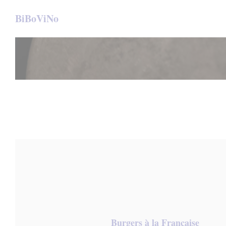
Πίνακας διαχείρισης "Μπισκότων" (Cookies)
BiBoViNo
Burgers à la Française