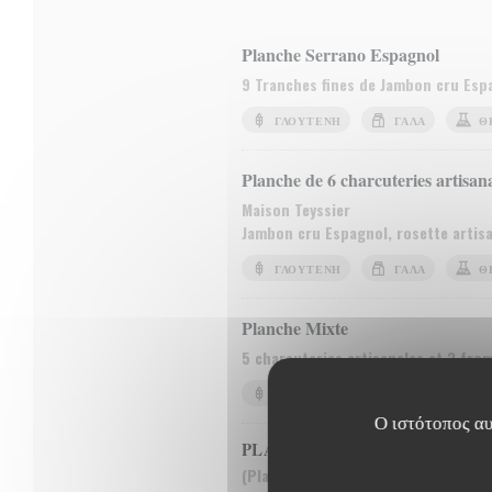
Planche Serrano Espagnol
9 Tranches fines de Jambon cru Esp
ΓΛΟΥΤΈΝΗ
ΓΆΛΑ
Θ
Planche de 6 charcuteries artisan
Maison Teyssier
Jambon cru Espagnol, rosette artisa
ΓΛΟΥΤΈΝΗ
ΓΆΛΑ
Θ
Planche Mixte
5 charcuteries artisanales et 3 fro
ΓΛΟΥΤΈΝΗ
ΦΥΣΤΊΚΙΑ
Ο ιστότοπος αυτ
PLANCHE GARGANTUA 80 C
(Plat unique, à partager jusqu'à Tro