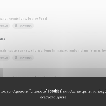
agnol, cornichons, beurre ½ sel
ΕΙΏΔΗ
ΛΟΎΠΙΝΟ
ales
nale, saucisson sec, chorizo, long fin maigre, jambon blanc fermier, b
ΕΙΏΔΗ
ΛΟΎΠΙΝΟ
mages au lait cru, cornichons, beurre ½ sel
ΓΆΛΑ
ΚΑΡΎΔΙΑ
ΘΕΙΏΔΗ
ΛΟΎΠΙΝΟ
ός χρησιμοποιεί "μπισκότα" (cookies) και σας επιτρέπει να ελέγξ
ενεργοποιήσετε
M
is)