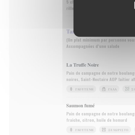
5 charcuteries artisanales, 3 froma
rillettes de maquereau au poivre de 
Tartines Chaudes
(Un plat minimum par personne vou
Accompagnées d’une salade
La Truffe Noire
Pain de campagne de notre boulanger
noires, Saint-Nectaire AOP laitier aff
ΓΛΟΥΤΈΝΗ
ΓΆΛΑ
Σ
Saumon fumé
Pain de campagne de notre boulanger
fraiche, citron, huile de homard
ΓΛΟΥΤΈΝΗ
ΞΕΧΩΡΙΣΤΌ