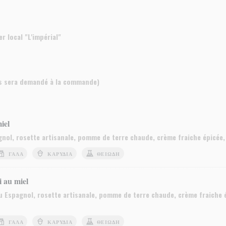
 local "L'impérial"
s sera demandé à la commande)
iel
nol, rosette artisanale, pomme de terre chaude, crème fraiche épicée,
ΓΆΛΑ
ΚΑΡΎΔΙΑ
ΘΕΙΏΔΗ
 au miel
 Espagnol, rosette artisanale, pomme de terre chaude, crème fraiche ép
ΓΆΛΑ
ΚΑΡΎΔΙΑ
ΘΕΙΏΔΗ