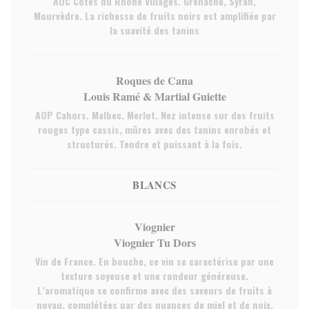
AOC Côtes du Rhône Villages. Grenache, Syrah,
Mourvèdre. La richesse de fruits noirs est amplifiée par
la suavité des tanins
Roques de Cana
Louis Ramé & Martial Guiette
AOP Cahors. Malbec, Merlot. Nez intense sur des fruits
rouges type cassis, mûres avec des tanins enrobés et
structurés. Tendre et puissant à la fois.
BLANCS
Viognier
Viognier Tu Dors
Vin de France. En bouche, ce vin se caractérise par une
texture soyeuse et une rondeur généreuse.
L’aromatique se confirme avec des saveurs de fruits à
noyau, complétées par des nuances de miel et de noix.