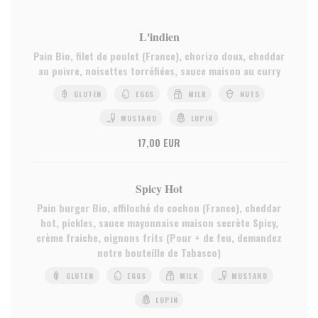
L'indien
Pain Bio, filet de poulet (France), chorizo doux, cheddar
au poivre, noisettes torréfiées, sauce maison au curry
GLUTEN
EGGS
MILK
NUTS
MUSTARD
LUPIN
17,00 EUR
Spicy Hot
Pain burger Bio, effiloché de cochon (France), cheddar
hot, pickles, sauce mayonnaise maison secrète Spicy,
crème fraiche, oignons frits (Pour + de feu, demandez
notre bouteille de Tabasco)
GLUTEN
EGGS
MILK
MUSTARD
LUPIN