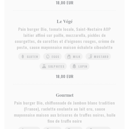
18,00 EUR
Le Végé
Pain burger Bio, tomate locale, Saint-Nectaire AOP
laitier affiné sur paille, mozzarella, pickles de
courgettes, de carottes et d’oignons rouges, crème de
pesto, sauce mayonnaise maison échalote ciboulette
GLUTEN
EGGS
MILK
MUSTARD
SULPHITES
LUPIN
18,00 EUR
Gourmet
Pain burger Bio, chiffonnade de Jambon blanc tradition
(France), raclette coulante au lait cru, sauce
mayonnaise maison aux brisures de truffes noires, huile
fine de truffe noire