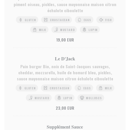
piment oiseau, pickles, sauce mayonnaise maison citron
échalote ciboulette
GLUTEN
CRUSTACEAN
EGGS
FISH
MILK
MUSTARD
LUPIN
19,00 EUR
Le D'Jack
Pain burger Bio, noix de Saint-Jacques sauvages,
cheddar, mozzarella, huile de homard bleu, pickles,
sauce mayonnaise maison citron échalote ciboulette
GLUTEN
CRUSTACEAN
EGGS
MILK
MUSTARD
LUPIN
MOLLUSCS
23,00 EUR
Supplément Sauce