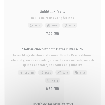
Sablé aux fruits
Coulis de fruits et spéculoos
EGGS
MILK
NUTS
7,00 EUR
Mousse chocolat noir Extra Bitter 61%
Assemblage de chocolats noirs Grands Crus Valrhona,
chantilly, sauce chocolat, crème de caramel salé, muesli
quinoa chocolat, nounours en guimauve
GLUTEN
EGGS
SOYA
MILK
NUTS
8,50 EUR
Poêlée de mangue au miel