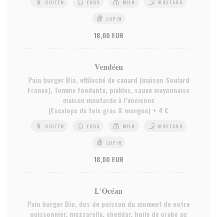
GLUTEN
EGGS
MILK
MUSTARD
LUPIN
18,00 EUR
Vendéen
Pain burger Bio, effiloché de canard (maison Soulard
France), Tomme fondante, pickles, sauce mayonnaise
maison moutarde à l’ancienne
(Escalope de foie gras & mangue) + 4 €
GLUTEN
EGGS
MILK
MUSTARD
LUPIN
18,00 EUR
L'Océan
Pain burger Bio, dos de poisson du moment de notre
poissonnier, mozzarella, cheddar, huile de crabe au