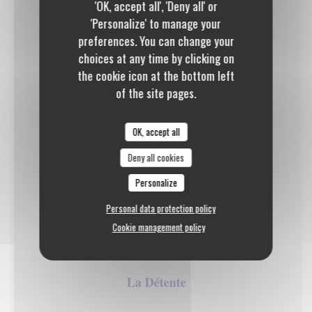
'OK, accept all', 'Deny all' or
9,50 EUR
'Personalize' to manage your
preferences. You can change your
choices at any time by clicking on
Espresso et ses 5 Gourmandises
the cookie icon at the bottom left
10,00 EUR
of the site pages.
Thé ou Infusion et ses 5 gourmandises
OK, accept all
11,00 EUR
Deny all cookies
Personalize
Mentilla ou Délice caramel 4 cl et ses 5
Personal data protection policy
Gourmandises
Cookie management policy
12,00 EUR
La Détente