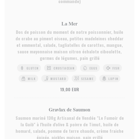
commande)
La Mer
Dos de poisson du moment de notre poissonnier, huile
de crabe au piment oiseau, petites madeleines cheddar
et emmental, salade, tagliatelles de carottes, mangue,
sauce mayonnaise maison citron échalote ciboulette,
germes de légumes, pain grillé
GLUTEN
CRUSTACEAN
EGGS
FISH
MILK
MUSTARD
SESAME
LUPIN
19,00 EUR
Gravlax de Saumon
Saumon mariné 130g Artisanal de Vendée "Le Fumoir de
la Guib" à l'huile d'olive & poivre de Timut, huile de
homard, salade, pomme de terre chaude, crème fraiche
épicée, pickles maison, pain grillé