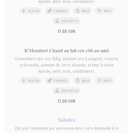
épicée, miel, noix, condiments
GLUTEN
PEANUTS
MILK
NUTS
SULPHITES
17,00 EUR
K'Membert Chaud au lait cru rôti au miel
Camembert lait cru 150g, jambon cru Espagnol, rosette
artisanale, pomme de terre chaude, crème fraiche
épicée, miel, noix, condiments
GLUTEN
PEANUTS
MILK
NUTS
SULPHITES
17,00 EUR
Salades
(Un plat minimum par personne vous sera demandé à la