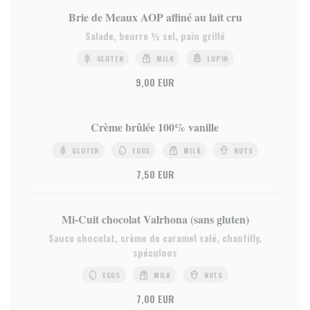
Brie de Meaux AOP affiné au lait cru
Salade, beurre ½ sel, pain grillé
GLUTEN
MILK
LUPIN
9,00 EUR
Crème brûlée 100% vanille
GLUTEN
EGGS
MILK
NUTS
7,50 EUR
Mi-Cuit chocolat Valrhona (sans gluten)
Sauce chocolat, crème de caramel salé, chantilly,
spéculoos
EGGS
MILK
NUTS
7,00 EUR