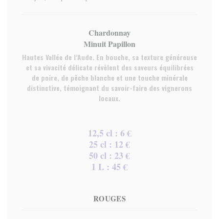
Chardonnay
Minuit Papillon
Hautes Vallée de l’Aude. En bouche, sa texture généreuse
et sa vivacité délicate révèlent des saveurs équilibrées
de poire, de pêche blanche et une touche minérale
distinctive, témoignant du savoir-faire des vignerons
locaux.
12,5 cl : 6 €
25 cl : 12 €
50 cl : 23 €
1 L : 45 €
ROUGES