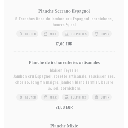
Planche Serrano Espagnol
9 Tranches fines de Jambon cru Espagnol, cornichons,
beurre ½ sel
GLUTEN
MILK
SULPHITES
LUPIN
17,00 EUR
Planche de 6 charcuteries artisanales
Maison Teyssier
Jambon cru Espagnol, rosette artisanale, saucisson sec,
chorizo, long fin maigre, jambon blanc fermier, beurre
½, sel, cornichons
GLUTEN
MILK
SULPHITES
LUPIN
21,00 EUR
Planche Mixte