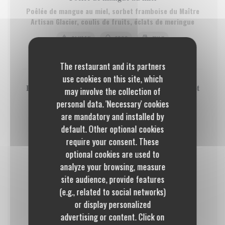
Poêlée de mangue au miel, sorbet framboise du Maître
Artisan Glacier, coulis de fruits, éclats de meringue
GLUTEN
EGGS
MILK
8,50 EUR
The restaurant and its partners
use cookies on this site, which
Paris-Brest double crème, Praliné & Pistache pavot
may involve the collection of
Amandes grillées caramélisées
personal data. 'Necessary' cookies
are mandatory and installed by
GLUTEN
EGGS
MILK
NUTS
default. Other optional cookies
9,50 EUR
require your consent. These
optional cookies are used to
analyze your browsing, measure
Dame Blanche
site audience, provide features
Glace vanille aux oeufs (3 boules) du Maître Glacier,
(e.g., related to social networks)
éclats de meringue, sauce chocolat, chantilly, muesli
quinoa chocolat
or display personalized
advertising or content. Click on
GLUTEN
EGGS
MILK
NUTS