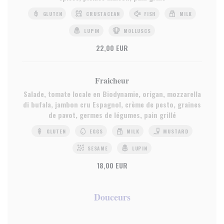
GLUTEN
CRUSTACEAN
FISH
MILK
LUPIN
MOLLUSCS
22,00 EUR
Fraicheur
Salade, tomate locale en Biodynamie, origan, mozzarella
di bufala, jambon cru Espagnol, crème de pesto, graines
de pavot, germes de légumes, pain grillé
GLUTEN
EGGS
MILK
MUSTARD
SESAME
LUPIN
18,00 EUR
Douceurs