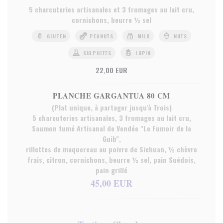
5 charcuteries artisanales et 3 fromages au lait cru,
cornichons, beurre ½ sel
GLUTEN
PEANUTS
MILK
NUTS
SULPHITES
LUPIN
22,00 EUR
PLANCHE GARGANTUA 80 CM
(Plat unique, à partager jusqu'à Trois)
5 charcuteries artisanales, 3 fromages au lait cru,
Saumon fumé Artisanal de Vendée "Le Fumoir de la
Guib",
rillettes de maquereau au poivre de Sichuan, ½ chèvre
frais, citron, cornichons, beurre ½ sel, pain Suédois,
pain grillé
45,00 EUR