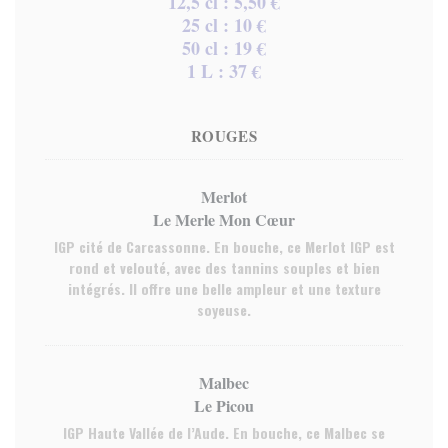
12,5 cl : 5,50 €
25 cl : 10 €
50 cl : 19 €
1 L : 37 €
ROUGES
Merlot
Le Merle Mon Cœur
IGP cité de Carcassonne. En bouche, ce Merlot IGP est
rond et velouté, avec des tannins souples et bien
intégrés. Il offre une belle ampleur et une texture
soyeuse.
Malbec
Le Picou
IGP Haute Vallée de l’Aude. En bouche, ce Malbec se