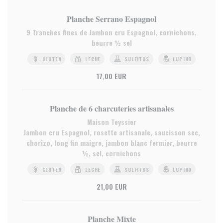
Planche Serrano Espagnol
9 Tranches fines de Jambon cru Espagnol, cornichons,
beurre ½ sel
GLUTEN
LECHE
SULFITOS
LUPINO
17,00 EUR
Planche de 6 charcuteries artisanales
Maison Teyssier
Jambon cru Espagnol, rosette artisanale, saucisson sec,
chorizo, long fin maigre, jambon blanc fermier, beurre
½, sel, cornichons
GLUTEN
LECHE
SULFITOS
LUPINO
21,00 EUR
Planche Mixte