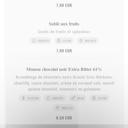
7,00 EUR
Sablé aux fruits
Coulis de fruits et spéculoos
HUEVOS
LECHE
NUECES
7,00 EUR
Mousse chocolat noir Extra Bitter 61%
Assemblage de chocolats noirs Grands Crus Valrhona,
chantilly, sauce chocolat, crème de caramel salé, muesli
quinoa chocolat, nounours en guimauve
GLUTEN
HUEVOS
SOJA
LECHE
NUECES
8,50 EUR