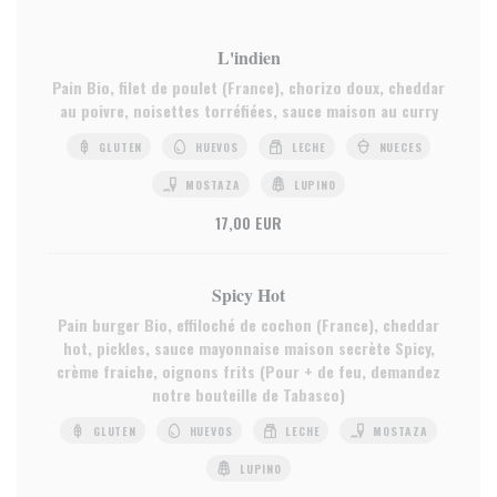
L'indien
Pain Bio, filet de poulet (France), chorizo doux, cheddar
au poivre, noisettes torréfiées, sauce maison au curry
GLUTEN
HUEVOS
LECHE
NUECES
MOSTAZA
LUPINO
17,00 EUR
Spicy Hot
Pain burger Bio, effiloché de cochon (France), cheddar
hot, pickles, sauce mayonnaise maison secrète Spicy,
crème fraiche, oignons frits (Pour + de feu, demandez
notre bouteille de Tabasco)
GLUTEN
HUEVOS
LECHE
MOSTAZA
LUPINO