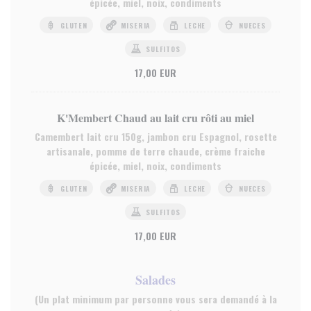
épicée, miel, noix, condiments
GLUTEN
MISERIA
LECHE
NUECES
SULFITOS
17,00 EUR
K'Membert Chaud au lait cru rôti au miel
Camembert lait cru 150g, jambon cru Espagnol, rosette
artisanale, pomme de terre chaude, crème fraiche
épicée, miel, noix, condiments
GLUTEN
MISERIA
LECHE
NUECES
SULFITOS
17,00 EUR
Salades
(Un plat minimum par personne vous sera demandé à la