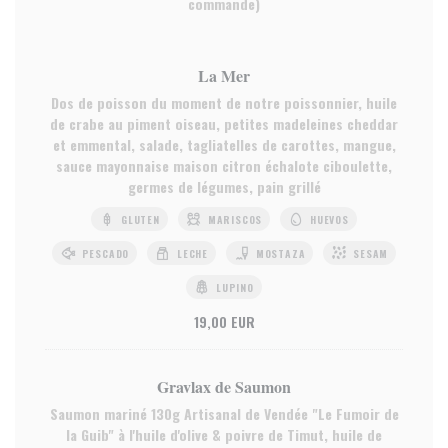
commande)
La Mer
Dos de poisson du moment de notre poissonnier, huile
de crabe au piment oiseau, petites madeleines cheddar
et emmental, salade, tagliatelles de carottes, mangue,
sauce mayonnaise maison citron échalote ciboulette,
germes de légumes, pain grillé
GLUTEN
MARISCOS
HUEVOS
PESCADO
LECHE
MOSTAZA
SESAM
LUPINO
19,00 EUR
Gravlax de Saumon
Saumon mariné 130g Artisanal de Vendée "Le Fumoir de
la Guib" à l'huile d'olive & poivre de Timut, huile de