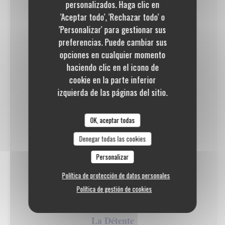
personalizados. Haga clic en
GLUTEN
HUEVOS
LECHE
NUECES
'Aceptar todo', 'Rechazar todo' o
9,50 EUR
'Personalizar' para gestionar sus
preferencias. Puede cambiar sus
opciones en cualquier momento
Espresso et ses 5 Gourmandises
haciendo clic en el icono de
10,00 EUR
cookie en la parte inferior
izquierda de las páginas del sitio.
Thé ou Infusion et ses 5 gourmandises
OK, aceptar todas
11,00 EUR
Denegar todas las cookies
Personalizar
Mentilla ou Délice caramel 4 cl et ses 5
Gourmandises
Política de protección de datos personales
12,00 EUR
Política de gestión de cookies
La Détente