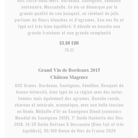
AOC Entre-deux-Mers. Bordeaux. Sauvignon, Sémillon
centenaire, Muscadelle. Ce vin se démarque par la
grande qualité de son bouquet, en révélant de jolis
parfums de fleurs blanches et d’agrumes. Son nez fin et
typé est très bien équilibré. Il dévoile en bouche une
grande fraicheur et une grande complexité
33,00 EUR
75 Cl
Grand Vin de Bordeaux 2015
Château Magence
AOC Graves. Bordeaux. Sauvignon, Sémillon. Bouquet de
bonne intensité, bien typé de sa région avec des notes
fumées mais également des agrumes. Bouche ronde,
charnue et minérale, aromatique, avec une belle tension
en finale. Médaille d’Or au Sauvignon Blend (concours
Mondial du Sauvignon 2019). 1* Guide Hachette des Vins
2018. 14/20 Guide Bettane & Desseauve (Bien fait et très
équilibré). 95/100 Revue de Vins de France 2025