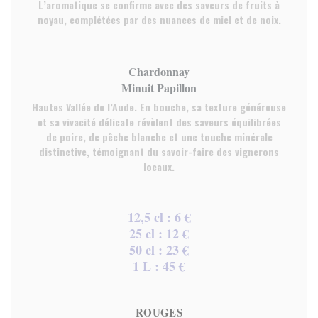
L’aromatique se confirme avec des saveurs de fruits à
noyau, complétées par des nuances de miel et de noix.
Chardonnay
Minuit Papillon
Hautes Vallée de l’Aude. En bouche, sa texture généreuse
et sa vivacité délicate révèlent des saveurs équilibrées
de poire, de pêche blanche et une touche minérale
distinctive, témoignant du savoir-faire des vignerons
locaux.
12,5 cl : 6 €
25 cl : 12 €
50 cl : 23 €
1 L : 45 €
ROUGES