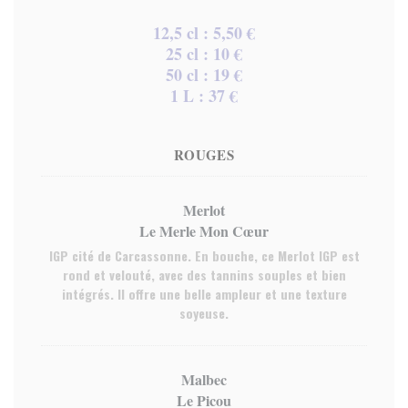
12,5 cl : 5,50 €
25 cl : 10 €
50 cl : 19 €
1 L : 37 €
ROUGES
Merlot
Le Merle Mon Cœur
IGP cité de Carcassonne. En bouche, ce Merlot IGP est
rond et velouté, avec des tannins souples et bien
intégrés. Il offre une belle ampleur et une texture
soyeuse.
Malbec
Le Picou