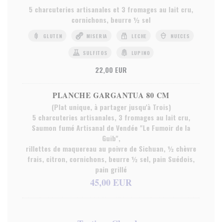
5 charcuteries artisanales et 3 fromages au lait cru,
cornichons, beurre ½ sel
GLUTEN
MISERIA
LECHE
NUECES
SULFITOS
LUPINO
22,00 EUR
PLANCHE GARGANTUA 80 CM
(Plat unique, à partager jusqu'à Trois)
5 charcuteries artisanales, 3 fromages au lait cru,
Saumon fumé Artisanal de Vendée "Le Fumoir de la
Guib",
rillettes de maquereau au poivre de Sichuan, ½ chèvre
frais, citron, cornichons, beurre ½ sel, pain Suédois,
pain grillé
45,00 EUR