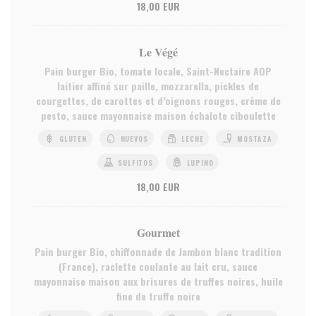
18,00 EUR
Le Végé
Pain burger Bio, tomate locale, Saint-Nectaire AOP
laitier affiné sur paille, mozzarella, pickles de
courgettes, de carottes et d’oignons rouges, crème de
pesto, sauce mayonnaise maison échalote ciboulette
GLUTEN
HUEVOS
LECHE
MOSTAZA
SULFITOS
LUPINO
18,00 EUR
Gourmet
Pain burger Bio, chiffonnade de Jambon blanc tradition
(France), raclette coulante au lait cru, sauce
mayonnaise maison aux brisures de truffes noires, huile
fine de truffe noire