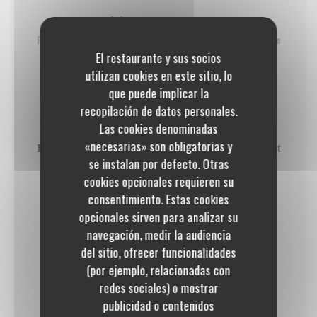
Poêlée de mangue au miel
Poêlée de mangue au miel, sorbet framboise du Maître
Artisan Glacier, coulis de fruits, éclats de meringue
El restaurante y sus socios
utilizan cookies en este sitio, lo
GLUTEN
HUEVOS
LECHE
que puede implicar la
8,50 EUR
recopilación de datos personales.
Las cookies denominadas
«necesarias» son obligatorias y
Paris-Brest double crème, Praliné & Pistache pavot
se instalan por defecto. Otras
Amandes grillées caramélisées
cookies opcionales requieren su
GLUTEN
HUEVOS
LECHE
NUECES
consentimiento. Estas cookies
9,50 EUR
opcionales sirven para analizar su
navegación, medir la audiencia
del sitio, ofrecer funcionalidades
Dame Blanche
(por ejemplo, relacionadas con
Glace vanille aux oeufs (3 boules) du Maître Glacier,
redes sociales) o mostrar
éclats de meringue, sauce chocolat, chantilly, muesli
publicidad o contenidos
quinoa chocolat