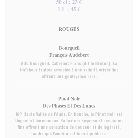
50 cl : 23 €
1 L : 45 €
ROUGES
Bourgueil
François Audebert
AOC Bourgueil. Cabernet Franc (dit le Breton). La
fraîcheur fruitée associée à une salinité cristalline
offrent une gouleyance rare.
Pinot Noir
Des Phases Et Des Lunes
IGP Haute Vallée de l’Aude. En bouche, le Pinot Noir est
élégant et harmonieux. Sa texture soyeuse et ses tanins
fins offrent une sensation de douceur et de légèreté,
tandis que l'acidité est bien équilibrée.