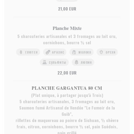
21,00 EUR
Planche Mixte
5 charcuteries artisanales et 3 fromages au lait cru,
cornichons, beurre ½ sel
ГЛЮТЕН
АРАХИС
МОЛОКО
ОРЕХИ
СУЛЬФИТЫ
ЛЮПИН
22,00 EUR
PLANCHE GARGANTUA 80 CM
(Plat unique, à partager jusqu'à Trois)
5 charcuteries artisanales, 3 fromages au lait cru,
Saumon fumé Artisanal de Vendée "Le Fumoir de la
Guib",
rillettes de maquereau au poivre de Sichuan, ½ chèvre
frais, citron, cornichons, beurre ½ sel, pain Suédois,
pain grillé