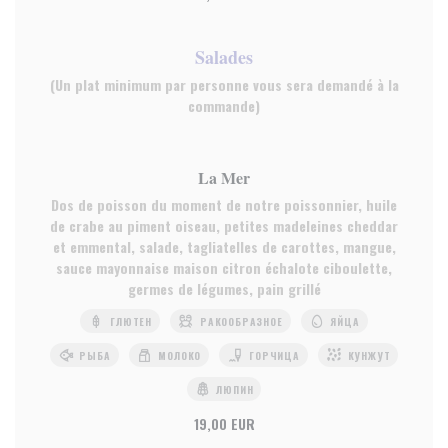
Salades
(Un plat minimum par personne vous sera demandé à la
commande)
La Mer
Dos de poisson du moment de notre poissonnier, huile
de crabe au piment oiseau, petites madeleines cheddar
et emmental, salade, tagliatelles de carottes, mangue,
sauce mayonnaise maison citron échalote ciboulette,
germes de légumes, pain grillé
ГЛЮТЕН
РАКООБРАЗНОЕ
ЯЙЦА
РЫБА
МОЛОКО
ГОРЧИЦА
КУНЖУТ
ЛЮПИН
19,00 EUR