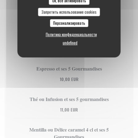
Ок, все активировать
Dame Blanche
Запретить использование cookies
Glace vanille aux oeufs (3 boules) du Maître Glacier,
éclats de meringue, sauce chocolat, chantilly, muesli
Персонализировать
quinoa chocolat
Политика конфиденциальности
ГЛЮТЕН
ЯЙЦА
МОЛОКО
ОРЕХИ
undefined
9,50 EUR
Espresso et ses 5 Gourmandises
10,00 EUR
Thé ou Infusion et ses 5 gourmandises
11,00 EUR
Mentilla ou Délice caramel 4 cl et ses 5
Gourmandises