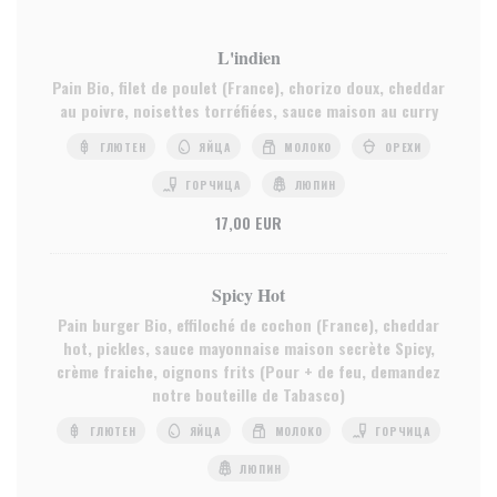
L'indien
Pain Bio, filet de poulet (France), chorizo doux, cheddar
au poivre, noisettes torréfiées, sauce maison au curry
ГЛЮТЕН
ЯЙЦА
МОЛОКО
ОРЕХИ
ГОРЧИЦА
ЛЮПИН
17,00 EUR
Spicy Hot
Pain burger Bio, effiloché de cochon (France), cheddar
hot, pickles, sauce mayonnaise maison secrète Spicy,
crème fraiche, oignons frits (Pour + de feu, demandez
notre bouteille de Tabasco)
ГЛЮТЕН
ЯЙЦА
МОЛОКО
ГОРЧИЦА
ЛЮПИН