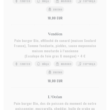
ГЛЮТЕН
ЯЙЦА
МОЛОКО
ГОРЧИЦА
ЛЮПИН
18,00 EUR
Vendéen
Pain burger Bio, effiloché de canard (maison Soulard
France), Tomme fondante, pickles, sauce mayonnaise
maison moutarde à l’ancienne
(Escalope de foie gras & mangue) + 4 €
ГЛЮТЕН
ЯЙЦА
МОЛОКО
ГОРЧИЦА
ЛЮПИН
18,00 EUR
L'Océan
Pain burger Bio, dos de poisson du moment de notre
poissonnier, mozzarella, cheddar, huile de crabe au