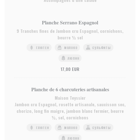
Planche Serrano Espagnol
9 Tranches fines de Jambon cru Espagnol, cornichons,
beurre ½ sel
ГЛЮТЕН
МОЛОКО
СУЛЬФИТЫ
ЛЮПИН
17,00 EUR
Planche de 6 charcuteries artisanales
Maison Teyssier
Jambon cru Espagnol, rosette artisanale, saucisson sec,
chorizo, long fin maigre, jambon blanc fermier, beurre
½, sel, cornichons
ГЛЮТЕН
МОЛОКО
СУЛЬФИТЫ
ЛЮПИН