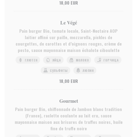
18,00 EUR
Le Végé
Pain burger Bio, tomate locale, Saint-Nectaire AOP
laitier affiné sur paille, mozzarella, pickles de
courgettes, de carottes et d’oignons rouges, crème de
pesto, sauce mayonnaise maison échalote ciboulette
ГЛЮТЕН
ЯЙЦА
МОЛОКО
ГОРЧИЦА
СУЛЬФИТЫ
ЛЮПИН
18,00 EUR
Gourmet
Pain burger Bio, chiffonnade de Jambon blanc tradition
(France), raclette coulante au lait cru, sauce
mayonnaise maison aux brisures de truffes noires, huile
fine de truffe noire