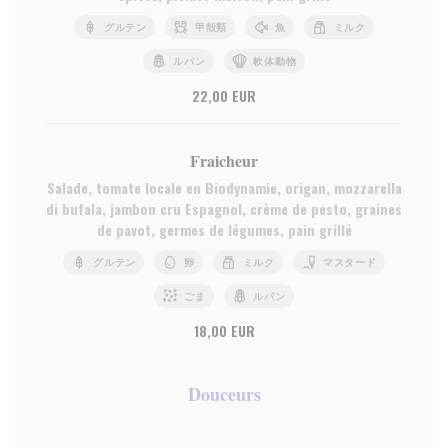
グルテン
甲殻類
魚
ミルク
ルパン
軟体動物
22,00 EUR
Fraicheur
Salade, tomate locale en Biodynamie, origan, mozzarella
di bufala, jambon cru Espagnol, crème de pesto, graines
de pavot, germes de légumes, pain grillé
グルテン
卵
ミルク
マスタード
ごま
ルパン
18,00 EUR
Douceurs