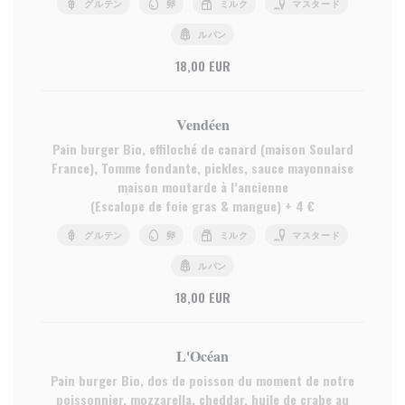
グルテン
卵
ミルク
マスタード
ルパン
18,00 EUR
Vendéen
Pain burger Bio, effiloché de canard (maison Soulard
France), Tomme fondante, pickles, sauce mayonnaise
maison moutarde à l’ancienne
(Escalope de foie gras & mangue) + 4 €
グルテン
卵
ミルク
マスタード
ルパン
18,00 EUR
L'Océan
Pain burger Bio, dos de poisson du moment de notre
poissonnier, mozzarella, cheddar, huile de crabe au