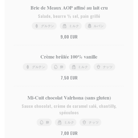
Brie de Meaux AOP affiné au lait cru
Salade, beurre ½ sel, pain grillé
グルテン
ミルク
ルパン
9,00 EUR
Crème brûlée 100% vanille
グルテン
卵
ミルク
ナッツ
7,50 EUR
Mi-Cuit chocolat Valrhona (sans gluten)
Sauce chocolat, crème de caramel salé, chantilly,
spéculoos
卵
ミルク
ナッツ
7,00 EUR