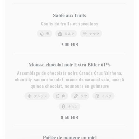
Sablé aux fruits
Coulis de fruits et spéculoos
卵
ミルク
ナッツ
7,00 EUR
Mousse chocolat noir Extra Bitter 61%
Assemblage de chocolats noirs Grands Crus Valrhona,
chantilly, sauce chocolat, crème de caramel salé, muesli
quinoa chocolat, nounours en guimauve
グルテン
卵
ソヤ
ミルク
ナッツ
8,50 EUR
Poêlée de mangue au miel