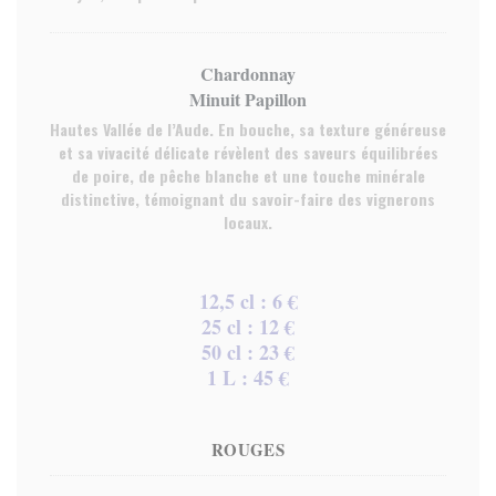
Chardonnay
Minuit Papillon
Hautes Vallée de l’Aude. En bouche, sa texture généreuse
et sa vivacité délicate révèlent des saveurs équilibrées
de poire, de pêche blanche et une touche minérale
distinctive, témoignant du savoir-faire des vignerons
locaux.
12,5 cl : 6 €
25 cl : 12 €
50 cl : 23 €
1 L : 45 €
ROUGES