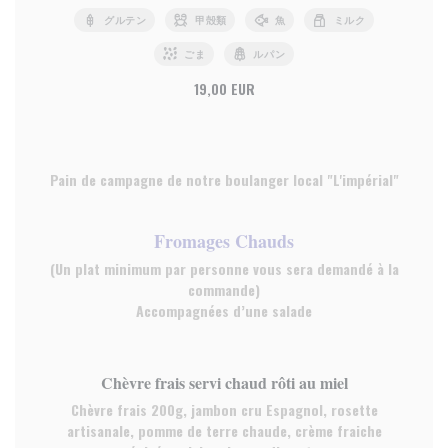
グルテン
甲殻類
魚
ミルク
ごま
ルパン
19,00 EUR
Pain de campagne de notre boulanger local "L'impérial"
Fromages Chauds
(Un plat minimum par personne vous sera demandé à la
commande)
Accompagnées d’une salade
Chèvre frais servi chaud rôti au miel
Chèvre frais 200g, jambon cru Espagnol, rosette
artisanale, pomme de terre chaude, crème fraiche