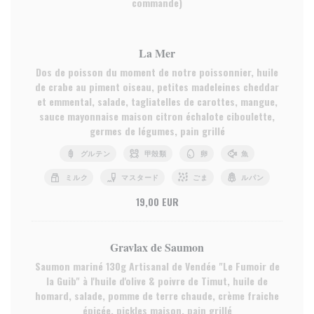
commande)
La Mer
Dos de poisson du moment de notre poissonnier, huile
de crabe au piment oiseau, petites madeleines cheddar
et emmental, salade, tagliatelles de carottes, mangue,
sauce mayonnaise maison citron échalote ciboulette,
germes de légumes, pain grillé
グルテン
甲殻類
卵
魚
ミルク
マスタード
ごま
ルパン
19,00 EUR
Gravlax de Saumon
Saumon mariné 130g Artisanal de Vendée "Le Fumoir de
la Guib" à l'huile d'olive & poivre de Timut, huile de
homard, salade, pomme de terre chaude, crème fraiche
épicée, pickles maison, pain grillé