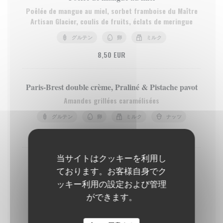
Poêlée de mangue au miel, sorbet framboise du Maître
Artisan Glacier, coulis de fruits, éclats de meringue
グルテン
卵
ミルク
8,50 EUR
Paris-Brest double crème, Praliné & Pistache pavot
Amandes grillées caramélisées
グルテン
卵
ミルク
ナッツ
9,50 EUR
当サイトはクッキーを利用し
Dame Blanche
ております。お客様自身でク
Glace vanille aux oeufs (3 boules) du Maître Glacier,
ッキー利用の設定および管理
éclats de meringue, sauce chocolat, chantilly, muesli
ができます。
quinoa chocolat
グルテン
卵
ミルク
ナッツ