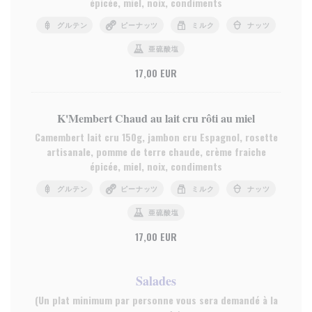
épicée, miel, noix, condiments
グルテン
ピーナッツ
ミルク
ナッツ
亜硫酸塩
17,00 EUR
K'Membert Chaud au lait cru rôti au miel
Camembert lait cru 150g, jambon cru Espagnol, rosette
artisanale, pomme de terre chaude, crème fraiche
épicée, miel, noix, condiments
グルテン
ピーナッツ
ミルク
ナッツ
亜硫酸塩
17,00 EUR
Salades
(Un plat minimum par personne vous sera demandé à la