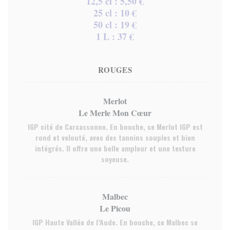
12,5 cl : 5,50 €
25 cl : 10 €
50 cl : 19 €
1 L : 37 €
ROUGES
Merlot
Le Merle Mon Cœur
IGP cité de Carcassonne. En bouche, ce Merlot IGP est
rond et velouté, avec des tannins souples et bien
intégrés. Il offre une belle ampleur et une texture
soyeuse.
Malbec
Le Picou
IGP Haute Vallée de l’Aude. En bouche, ce Malbec se