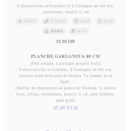
5 charcuteries artisanales et 3 fromages au lait cru,
cornichons, beurre ½ sel
グルテン
ピーナッツ
ミルク
ナッツ
亜硫酸塩
ルパン
22,00 EUR
PLANCHE GARGANTUA 80 CM
(Plat unique, à partager jusqu'à Trois)
5 charcuteries artisanales, 3 fromages au lait cru,
Saumon fumé Artisanal de Vendée "Le Fumoir de la
Guib",
rillettes de maquereau au poivre de Sichuan, ½ chèvre
frais, citron, cornichons, beurre ½ sel, pain Suédois,
pain grillé
45,00 EUR