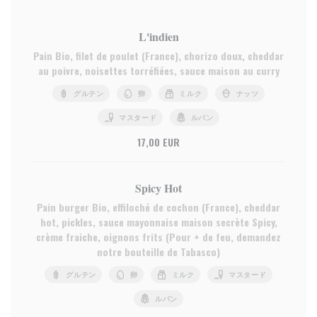
L'indien
Pain Bio, filet de poulet (France), chorizo doux, cheddar
au poivre, noisettes torréfiées, sauce maison au curry
グルテン
卵
ミルク
ナッツ
マスタード
ルパン
17,00 EUR
Spicy Hot
Pain burger Bio, effiloché de cochon (France), cheddar
hot, pickles, sauce mayonnaise maison secrète Spicy,
crème fraiche, oignons frits (Pour + de feu, demandez
notre bouteille de Tabasco)
グルテン
卵
ミルク
マスタード
ルパン