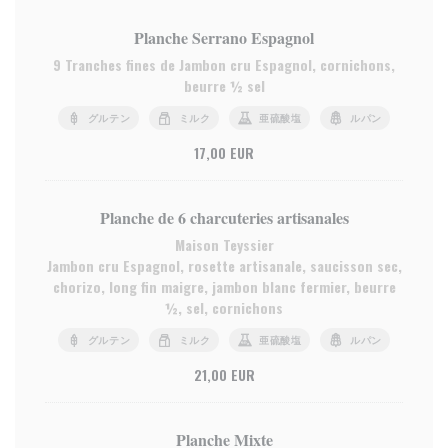
Planche Serrano Espagnol
9 Tranches fines de Jambon cru Espagnol, cornichons,
beurre ½ sel
グルテン
ミルク
亜硫酸塩
ルパン
17,00 EUR
Planche de 6 charcuteries artisanales
Maison Teyssier
Jambon cru Espagnol, rosette artisanale, saucisson sec,
chorizo, long fin maigre, jambon blanc fermier, beurre
½, sel, cornichons
グルテン
ミルク
亜硫酸塩
ルパン
21,00 EUR
Planche Mixte