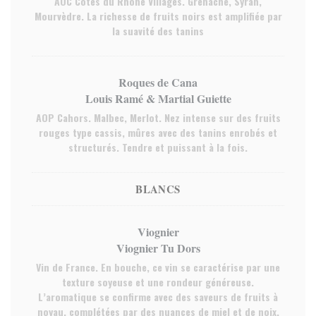
AOC Côtes du Rhône Villages. Grenache, Syrah,
Mourvèdre. La richesse de fruits noirs est amplifiée par
la suavité des tanins
Roques de Cana
Louis Ramé & Martial Guiette
AOP Cahors. Malbec, Merlot. Nez intense sur des fruits
rouges type cassis, mûres avec des tanins enrobés et
structurés. Tendre et puissant à la fois.
BLANCS
Viognier
Viognier Tu Dors
Vin de France. En bouche, ce vin se caractérise par une
texture soyeuse et une rondeur généreuse.
L’aromatique se confirme avec des saveurs de fruits à
noyau, complétées par des nuances de miel et de noix.