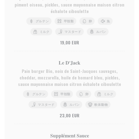
piment oiseau, pickles, sauce mayonnaise maison citron
échalote ciboulette
グルテン
甲殻類
卵
魚
ミルク
マスタード
ルパン
19,00 EUR
Le D'Jack
Pain burger Bio, noix de Saint-Jacques sauvages,
cheddar, mozzarella, huile de homard bleu, pickles,
sauce mayonnaise maison citron échalote ciboulette
グルテン
甲殻類
卵
ミルク
マスタード
ルパン
軟体動物
23,00 EUR
Supplément Sauce