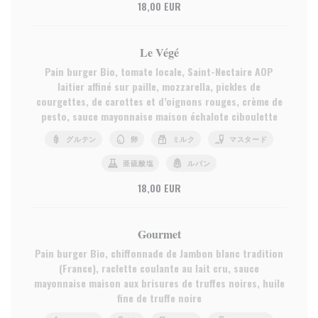
18,00 EUR
Le Végé
Pain burger Bio, tomate locale, Saint-Nectaire AOP
laitier affiné sur paille, mozzarella, pickles de
courgettes, de carottes et d’oignons rouges, crème de
pesto, sauce mayonnaise maison échalote ciboulette
グルテン
卵
ミルク
マスタード
亜硫酸塩
ルパン
18,00 EUR
Gourmet
Pain burger Bio, chiffonnade de Jambon blanc tradition
(France), raclette coulante au lait cru, sauce
mayonnaise maison aux brisures de truffes noires, huile
fine de truffe noire