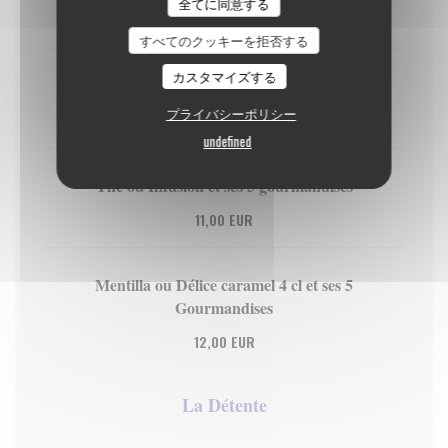
全てに同意する
9,50 EUR
すべてのクッキーを拒否する
カスタマイズする
Espresso et ses 5 Gourmandises
プライバシーポリシー
10,00 EUR
undefined
Thé ou Infusion et ses 5 gourmandises
11,00 EUR
Mentilla ou Délice caramel 4 cl et ses 5
Gourmandises
12,00 EUR
La Détente