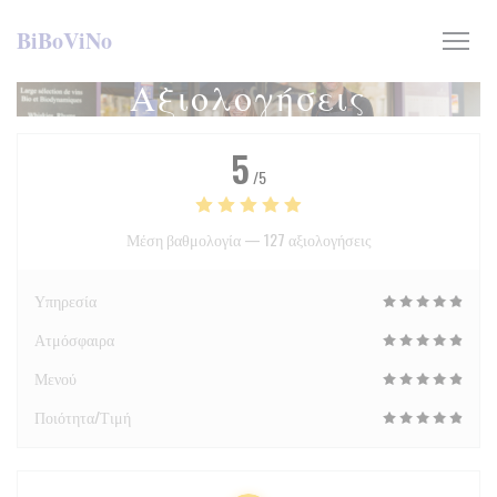
Πίνακας διαχείρισης "Μπισκότων" (Cookies)
BiBoViNo
Αξιολογήσεις
5
/5
Μέση βαθμολογία —
127 αξιολογήσεις
Υπηρεσία
Ατμόσφαιρα
Μενού
Ποιότητα/Τιμή