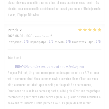
plaisir de vous accueillir pour ce dîner, et nous espérons vous revoir très
bientôt pour une nouvelle expérience tout aussi gourmande ! Belle journée
à vous, L'équipe Bibovino
Patrick
V
2026-06-06
- 19:30 - καλεσμένοι 2
Υπηρεσία
:
5
/5
Ατμόσφαιρα
:
5
/5
Μενού
:
5
/5
Ποιότητα / Τιμή
:
5
/5
Très bien !
BiBoViNo
απάντησε σε αυτή την αξιολόγηση
Bonjour Patrick, Un grand merci pour cette superbe note de 5/5 et pour
votre commentaire ! Nous sommes ravis que votre dîner d'hier soir vous
ait pleinement satisfait, que ce soit pour la qualité de notre menu,
l'ambiance de la salle ou notre rapport qualité-prix. C'est une magnifique
récompense pour toute notre petite équipe. Au plaisir de vous accueillir à
nouveau très bientôt ! Belle journée à vous, L'équipe du restaurant