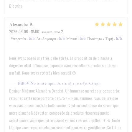
Bibovino
Alexandra
B
2026-06-06
- 19:00 - καλεσμένοι 2
Υπηρεσία
:
5
/5
Ατμόσφαιρα
:
5
/5
Μενού
:
5
/5
Ποιότητα / Τιμή
:
5
/5
Nous avons passé une très belle soirée. La proposition de planche a
déguster était délicieuse, copieuse avec d'excellents produits et le vin
parfait. Nous avons été très bien accueil 😊
BiBoViNo
απάντησε σε αυτή την αξιολόγηση
Bonjour Madame Alexandra Benoist, Un immense merci pour ce superbe
retour et cette note parfaite de 5/5 ! ⭐ Nous sommes ravis de lire que
vous avez passé une très belle soirée. C'est un réel plaisir de savoir que
notre planche à déguster, composée de produits rigoureusement
sélectionnés, ainsi que notre accord vin ont ravi vos papilles. 🍷🧀 Toute
l'équipe vous remercie chaleureusement pour votre gentillesse. Ce fut un