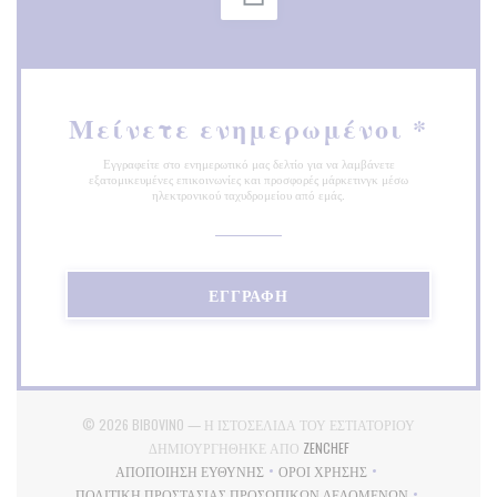
Μείνετε ενημερωμένοι
*
Εγγραφείτε στο ενημερωτικό μας δελτίο για να λαμβάνετε
εξατομικευμένες επικοινωνίες και προσφορές μάρκετινγκ μέσω
ηλεκτρονικού ταχυδρομείου από εμάς.
ΕΓΓΡΑΦΉ
© 2026 BIBOVINO — Η ΙΣΤΟΣΕΛΊΔΑ ΤΟΥ ΕΣΤΙΑΤΟΡΊΟΥ
((ΑΝΟΊΓΕΙ ΣΕ ΝΈΟ ΠΑΡ
ΔΗΜΙΟΥΡΓΉΘΗΚΕ ΑΠΌ
ZENCHEF
ΑΠΟΠΟΊΗΣΗ ΕΥΘΎΝΗΣ
ΌΡΟΙ ΧΡΉΣΗΣ
((ΑΝΟΊΓΕΙ ΣΕ ΝΈΟ ΠΑΡΆΘΥΡΟ))
((ΑΝΟΊΓΕΙ ΣΕ ΝΈΟ ΠΑΡΆΘ
ΠΟΛΙΤΙΚΉ ΠΡΟΣΤΑΣΊΑΣ ΠΡΟΣΩΠΙΚΏΝ ΔΕΔΟΜΈΝΩΝ