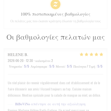
100% πιστοποιημένες βαθμολογίες
Οι πελάτες μας που έκαναν κράτηση έδωσαν τη βαθμολογία τους
Οι βαθμολογίες πελατών μας
HELENE
B
2026-06-20
- 12:30 - καλεσμένοι 2
Υπηρεσία
:
5
/5
Ατμόσφαιρα
:
5
/5
Μενού
:
5
/5
Ποιότητα / Τιμή
:
5
/5
Un réel plaisir de revenir régulièrement dans cet établissement et de le
faire découvrir aux amis ! Accueil toujours au top. Cuisine maison
délicieuse. Mention spéciale pour la salade de mangue au miel, un délice.
BiBoViNo
απάντησε σε αυτή την αξιολόγηση
Bonjour Madame Hélène Badji-Gadeau, Un grand merci pour ce