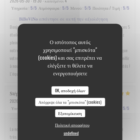
2026-05-30
- 19:30 - καλεσμένοι 4
Υπηρεσία
:
5
/5
Ατμόσφαιρα
:
5
/5
Μενού
:
5
/5
Ποιότητα / Τιμή
:
5
/5
BiBoViNo
απάντησε σε αυτή την αξιολόγηση
Bonjour Monsieur Cyrille Quenault, Un grand merci pour ce retour et ces 5
étoiles sur toute la ligne ! Toute l'équipe est ravie de voir que vous avez
Ο ιστότοπος αυτός
pleinement apprécié l'ambiance, la qualité de notre service, ainsi que
χρησιμοποιεί "μπισκότα"
notre carte et notre rapport qualité/prix. C’est un vrai plaisir de lire que
(cookies) και σας επιτρέπει να
votre expérience chez nous a été une réussite. Au plaisir de vous accueillir
ελέγξετε τι θέλετε να
à nouveau très bientôt à la cave pour vous faire découvrir nos nouveautés !
ενεργοποιήσετε
L'équipe de Bibovino
OK, αποδοχή όλων
Stéphanie
R
2026-05-16
- 19:30 - καλεσμένοι 2
Απόρριψε όλα τα "μπισκότα" (cookies)
Υπηρεσία
:
5
/5
Ατμόσφαιρα
:
5
/5
Μενού
:
5
/5
Ποιότητα / Τιμή
:
5
/5
Εξατομίκευση
Πολιτική απορρήτου
La nourriture est excellente et le chef adorable. Nous avons passé une
undefined
très agréable soirée et reviendront très bientôt.