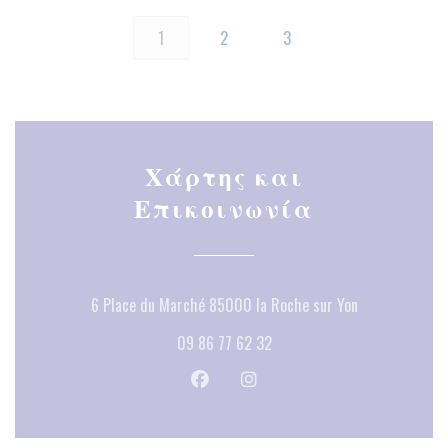
1
2
3
Χάρτης και
Επικοινωνία
((ανοίγει σε 
6 Place du Marché 85000 la Roche sur Yon
09 86 77 62 32
Facebook ((ανοίγει σε νέο παράθυρ
Instagram ((ανοίγει σε νέο 