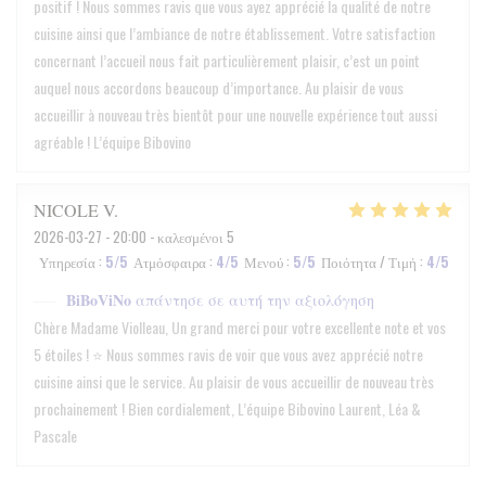
positif ! Nous sommes ravis que vous ayez apprécié la qualité de notre
cuisine ainsi que l’ambiance de notre établissement. Votre satisfaction
concernant l’accueil nous fait particulièrement plaisir, c’est un point
auquel nous accordons beaucoup d’importance. Au plaisir de vous
accueillir à nouveau très bientôt pour une nouvelle expérience tout aussi
agréable ! L’équipe Bibovino
NICOLE
V
2026-03-27
- 20:00 - καλεσμένοι 5
Υπηρεσία
:
5
/5
Ατμόσφαιρα
:
4
/5
Μενού
:
5
/5
Ποιότητα / Τιμή
:
4
/5
BiBoViNo
απάντησε σε αυτή την αξιολόγηση
Chère Madame Violleau, Un grand merci pour votre excellente note et vos
5 étoiles ! ⭐️ Nous sommes ravis de voir que vous avez apprécié notre
cuisine ainsi que le service. Au plaisir de vous accueillir de nouveau très
prochainement ! Bien cordialement, L’équipe Bibovino Laurent, Léa &
Pascale