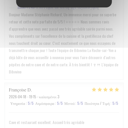
BiBoViNo
απάντησε σε αυτή την αξιολόγηση
Bonjour Madame Stéphanie Richard, Un immense merci pour ce superbe
retour et cette note parfaite de 5/5 ! ⭐⭐⭐⭐⭐ Nous sommes ravis
d'apprendre que vous avez passé une très agréable soirée parmi nous.
Vos compliments sur l'excellence de la cuisine et la gentillesse du chef
nous touchent droit au cœur. C'est exactement ce que nous essayons de
transmettre chaque jour ! Toute l'équipe de Bibovino La Roche-sur-Yon a
déjà hâte de vous accueillir à nouveau pour vous faire découvrir d'autres
pépites de notre cave et de notre carte. À très bientôt ! 🍷🍴 L'équipe de
Bibovino
Françoise
D
2026-04-18
- 19:15 - καλεσμένοι 3
Υπηρεσία
:
5
/5
Ατμόσφαιρα
:
5
/5
Μενού
:
5
/5
Ποιότητα / Τιμή
:
5
/5
Cave et restaurant excellent. Accueil très agréable