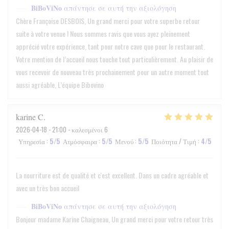
BiBoViNo
απάντησε σε αυτή την αξιολόγηση
Chère Françoise DESBOIS, Un grand merci pour votre superbe retour
suite à votre venue ! Nous sommes ravis que vous ayez pleinement
apprécié votre expérience, tant pour notre cave que pour le restaurant.
Votre mention de l’accueil nous touche tout particulièrement. Au plaisir de
vous recevoir de nouveau très prochainement pour un autre moment tout
aussi agréable, L’équipe Bibovino
karine
C
2026-04-18
- 21:00 - καλεσμένοι 6
Υπηρεσία
:
5
/5
Ατμόσφαιρα
:
5
/5
Μενού
:
5
/5
Ποιότητα / Τιμή
:
4
/5
La nourriture est de qualité et c'est excellent. Dans un cadre agréable et
avec un très bon accueil
BiBoViNo
απάντησε σε αυτή την αξιολόγηση
Bonjour madame Karine Chaigneau, Un grand merci pour votre retour très