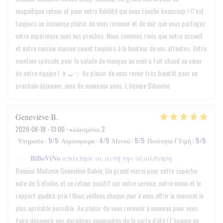
magnifique retour et pour votre fidélité qui nous touche beaucoup ! C’est
toujours un immense plaisir de vous recevoir et de voir que vous partagez
votre expérience avec vos proches. Nous sommes ravis que notre accueil
et notre cuisine maison soient toujours à la hauteur de vos attentes. Votre
mention spéciale pour la salade de mangue au miel a fait chaud au cœur
de notre équipe ! 👩‍🍳✨ Au plaisir de vous revoir très bientôt pour un
prochain déjeuner, avec de nouveaux amis. L'équipe Bibovino
Geneviève
B
2026-06-18
- 13:00 - καλεσμένοι 2
Υπηρεσία
:
5
/5
Ατμόσφαιρα
:
4
/5
Μενού
:
5
/5
Ποιότητα / Τιμή
:
5
/5
BiBoViNo
απάντησε σε αυτή την αξιολόγηση
Bonjour Madame Geneviève Babin, Un grand merci pour cette superbe
note de 5 étoiles et ce retour positif sur notre service, notre menu et le
rapport qualité-prix ! Nous veillons chaque jour à vous offrir le moment le
plus agréable possible. Au plaisir de vous recevoir à nouveau pour vous
faire découvrir nos dernières nouveautés de la carte d'été ! L'équipe de