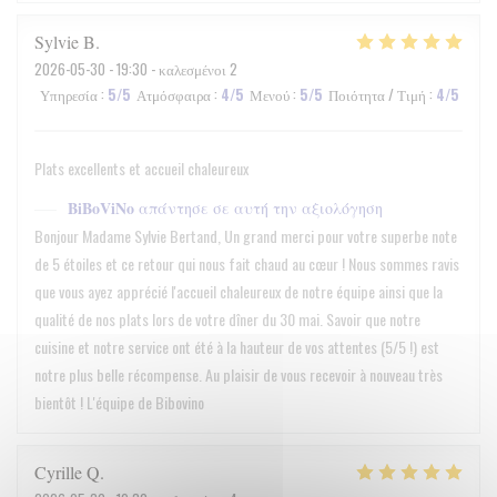
Sylvie
B
2026-05-30
- 19:30 - καλεσμένοι 2
Υπηρεσία
:
5
/5
Ατμόσφαιρα
:
4
/5
Μενού
:
5
/5
Ποιότητα / Τιμή
:
4
/5
Plats excellents et accueil chaleureux
BiBoViNo
απάντησε σε αυτή την αξιολόγηση
Bonjour Madame Sylvie Bertand, Un grand merci pour votre superbe note
de 5 étoiles et ce retour qui nous fait chaud au cœur ! Nous sommes ravis
que vous ayez apprécié l'accueil chaleureux de notre équipe ainsi que la
qualité de nos plats lors de votre dîner du 30 mai. Savoir que notre
cuisine et notre service ont été à la hauteur de vos attentes (5/5 !) est
notre plus belle récompense. Au plaisir de vous recevoir à nouveau très
bientôt ! L'équipe de Bibovino
Cyrille
Q