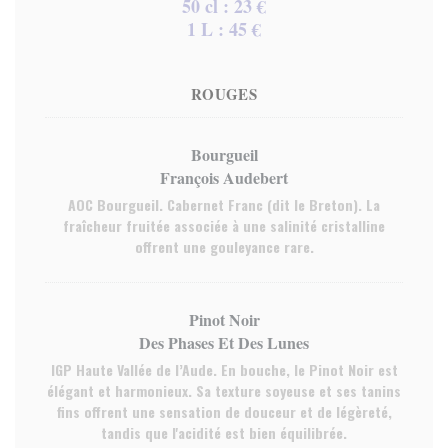
50 cl : 23 €
1 L : 45 €
ROUGES
Bourgueil
François Audebert
AOC Bourgueil. Cabernet Franc (dit le Breton). La
fraîcheur fruitée associée à une salinité cristalline
offrent une gouleyance rare.
Pinot Noir
Des Phases Et Des Lunes
IGP Haute Vallée de l’Aude. En bouche, le Pinot Noir est
élégant et harmonieux. Sa texture soyeuse et ses tanins
fins offrent une sensation de douceur et de légèreté,
tandis que l'acidité est bien équilibrée.