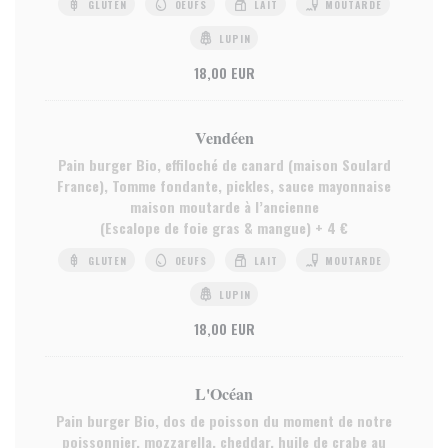
GLUTEN
OEUFS
LAIT
MOUTARDE
LUPIN
18,00 EUR
Vendéen
Pain burger Bio, effiloché de canard (maison Soulard
France), Tomme fondante, pickles, sauce mayonnaise
maison moutarde à l’ancienne
(Escalope de foie gras & mangue) + 4 €
GLUTEN
OEUFS
LAIT
MOUTARDE
LUPIN
18,00 EUR
L'Océan
Pain burger Bio, dos de poisson du moment de notre
poissonnier, mozzarella, cheddar, huile de crabe au