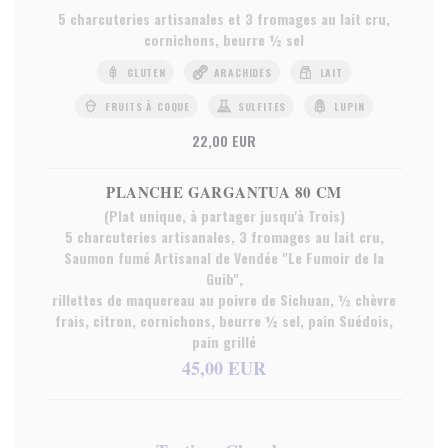
5 charcuteries artisanales et 3 fromages au lait cru,
cornichons, beurre ½ sel
GLUTEN
ARACHIDES
LAIT
FRUITS À COQUE
SULFITES
LUPIN
22,00 EUR
PLANCHE GARGANTUA 80 CM
(Plat unique, à partager jusqu'à Trois)
5 charcuteries artisanales, 3 fromages au lait cru,
Saumon fumé Artisanal de Vendée "Le Fumoir de la
Guib",
rillettes de maquereau au poivre de Sichuan, ½ chèvre
frais, citron, cornichons, beurre ½ sel, pain Suédois,
pain grillé
45,00 EUR