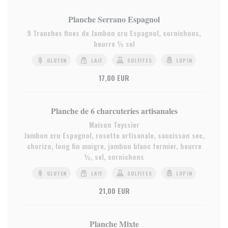
Planche Serrano Espagnol
9 Tranches fines de Jambon cru Espagnol, cornichons,
beurre ½ sel
GLUTEN
LAIT
SULFITES
LUPIN
17,00 EUR
Planche de 6 charcuteries artisanales
Maison Teyssier
Jambon cru Espagnol, rosette artisanale, saucisson sec,
chorizo, long fin maigre, jambon blanc fermier, beurre
½, sel, cornichons
GLUTEN
LAIT
SULFITES
LUPIN
21,00 EUR
Planche Mixte