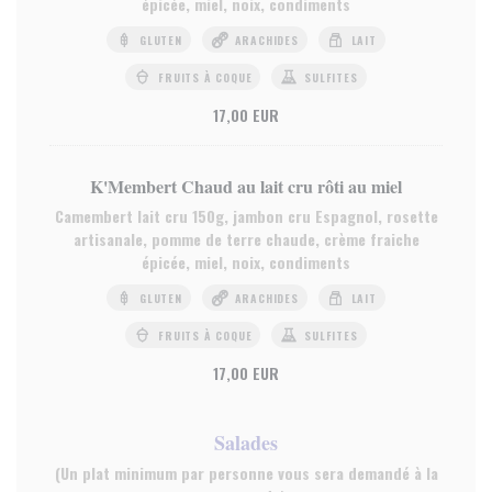
épicée, miel, noix, condiments
GLUTEN
ARACHIDES
LAIT
FRUITS À COQUE
SULFITES
17,00 EUR
K'Membert Chaud au lait cru rôti au miel
Camembert lait cru 150g, jambon cru Espagnol, rosette
artisanale, pomme de terre chaude, crème fraiche
épicée, miel, noix, condiments
GLUTEN
ARACHIDES
LAIT
FRUITS À COQUE
SULFITES
17,00 EUR
Salades
(Un plat minimum par personne vous sera demandé à la