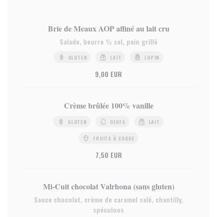
Brie de Meaux AOP affiné au lait cru
Salade, beurre ½ sel, pain grillé
GLUTEN
LAIT
LUPIN
9,00 EUR
Crème brûlée 100% vanille
GLUTEN
OEUFS
LAIT
FRUITS À COQUE
7,50 EUR
Mi-Cuit chocolat Valrhona (sans gluten)
Sauce chocolat, crème de caramel salé, chantilly,
spéculoos