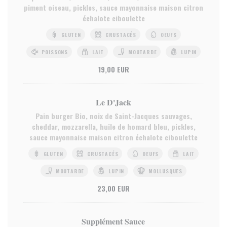
piment oiseau, pickles, sauce mayonnaise maison citron
échalote ciboulette
GLUTEN
CRUSTACÉS
OEUFS
POISSONS
LAIT
MOUTARDE
LUPIN
19,00 EUR
Le D'Jack
Pain burger Bio, noix de Saint-Jacques sauvages,
cheddar, mozzarella, huile de homard bleu, pickles,
sauce mayonnaise maison citron échalote ciboulette
GLUTEN
CRUSTACÉS
OEUFS
LAIT
MOUTARDE
LUPIN
MOLLUSQUES
23,00 EUR
Supplément Sauce