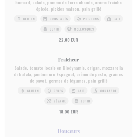
homard, salade, pomme de terre chaude, crème fraiche
épicée, pickles maison, pain grillé
GLUTEN
CRUSTACÉS
POISSONS
LAIT
LUPIN
MOLLUSQUES
22,00 EUR
Fraicheur
Salade, tomate locale en Biodynamie, origan, mozzarella
di bufala, jambon cru Espagnol, crème de pesto, graines
de pavot, germes de légumes, pain grillé
GLUTEN
OEUFS
LAIT
MOUTARDE
SÉSAME
LUPIN
18,00 EUR
Douceurs