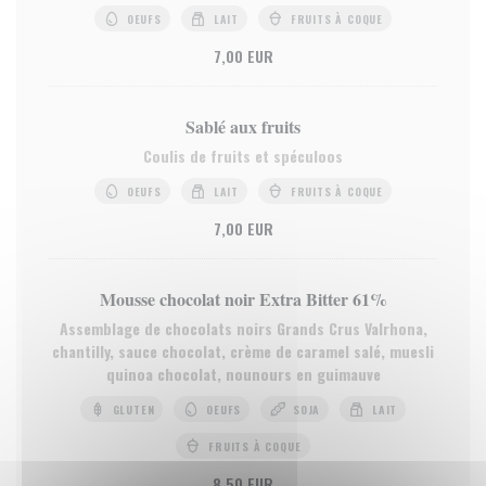
OEUFS
LAIT
FRUITS À COQUE
7,00 EUR
Sablé aux fruits
Coulis de fruits et spéculoos
OEUFS
LAIT
FRUITS À COQUE
7,00 EUR
Mousse chocolat noir Extra Bitter 61%
Assemblage de chocolats noirs Grands Crus Valrhona,
chantilly, sauce chocolat, crème de caramel salé, muesli
quinoa chocolat, nounours en guimauve
GLUTEN
OEUFS
SOJA
LAIT
FRUITS À COQUE
8,50 EUR