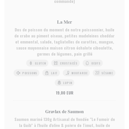
commande)
La Mer
Dos de poisson du moment de notre poissonnier, huile
de crabe au piment oiseau, petites madeleines cheddar
et emmental, salade, tagliatelles de carottes, mangue,
sauce mayonnaise maison citron échalote ciboulette,
germes de légumes, pain grillé
GLUTEN
CRUSTACÉS
OEUFS
POISSONS
LAIT
MOUTARDE
SÉSAME
LUPIN
19,00 EUR
Gravlax de Saumon
Saumon mariné 130g Artisanal de Vendée "Le Fumoir de
la Guib" à l'huile d'olive & poivre de Timut, huile de