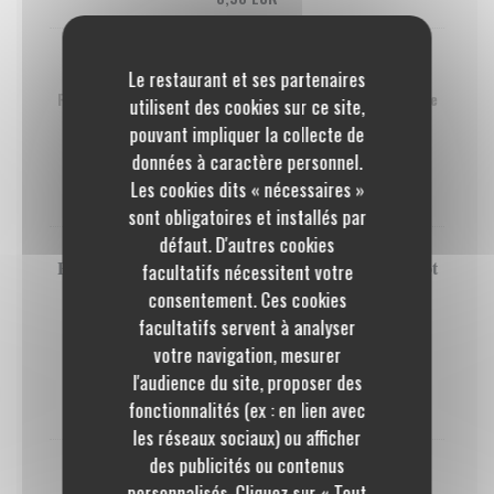
Poêlée de mangue au miel
Le restaurant et ses partenaires
Poêlée de mangue au miel, sorbet framboise du Maître
utilisent des cookies sur ce site,
Artisan Glacier, coulis de fruits, éclats de meringue
pouvant impliquer la collecte de
données à caractère personnel.
GLUTEN
OEUFS
LAIT
Les cookies dits « nécessaires »
8,50 EUR
sont obligatoires et installés par
défaut. D'autres cookies
Paris-Brest double crème, Praliné & Pistache pavot
facultatifs nécessitent votre
Amandes grillées caramélisées
consentement. Ces cookies
facultatifs servent à analyser
GLUTEN
OEUFS
LAIT
votre navigation, mesurer
FRUITS À COQUE
l'audience du site, proposer des
fonctionnalités (ex : en lien avec
9,50 EUR
les réseaux sociaux) ou afficher
des publicités ou contenus
Dame Blanche
personnalisés. Cliquez sur « Tout