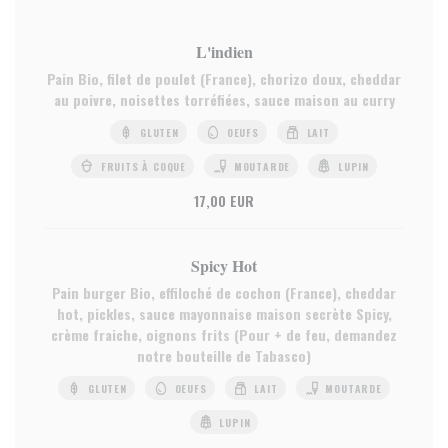
L'indien
Pain Bio, filet de poulet (France), chorizo doux, cheddar
au poivre, noisettes torréfiées, sauce maison au curry
GLUTEN
OEUFS
LAIT
FRUITS À COQUE
MOUTARDE
LUPIN
17,00 EUR
Spicy Hot
Pain burger Bio, effiloché de cochon (France), cheddar
hot, pickles, sauce mayonnaise maison secrète Spicy,
crème fraiche, oignons frits (Pour + de feu, demandez
notre bouteille de Tabasco)
GLUTEN
OEUFS
LAIT
MOUTARDE
LUPIN