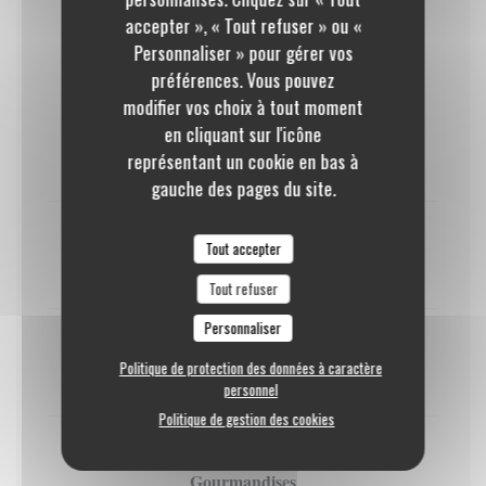
Glace vanille aux oeufs (3 boules) du Maître Glacier,
accepter », « Tout refuser » ou «
éclats de meringue, sauce chocolat, chantilly, muesli
Personnaliser » pour gérer vos
quinoa chocolat
préférences. Vous pouvez
GLUTEN
OEUFS
LAIT
modifier vos choix à tout moment
en cliquant sur l'icône
FRUITS À COQUE
représentant un cookie en bas à
9,50 EUR
gauche des pages du site.
Espresso et ses 5 Gourmandises
Tout accepter
10,00 EUR
Tout refuser
Personnaliser
Thé ou Infusion et ses 5 gourmandises
Politique de protection des données à caractère
11,00 EUR
personnel
Politique de gestion des cookies
Mentilla ou Délice caramel 4 cl et ses 5
Gourmandises