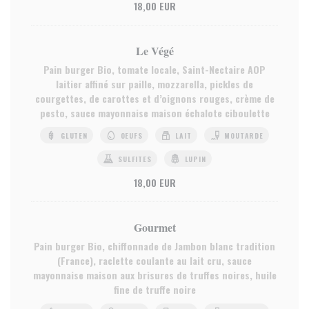
18,00 EUR
Le Végé
Pain burger Bio, tomate locale, Saint-Nectaire AOP
laitier affiné sur paille, mozzarella, pickles de
courgettes, de carottes et d’oignons rouges, crème de
pesto, sauce mayonnaise maison échalote ciboulette
GLUTEN
OEUFS
LAIT
MOUTARDE
SULFITES
LUPIN
18,00 EUR
Gourmet
Pain burger Bio, chiffonnade de Jambon blanc tradition
(France), raclette coulante au lait cru, sauce
mayonnaise maison aux brisures de truffes noires, huile
fine de truffe noire