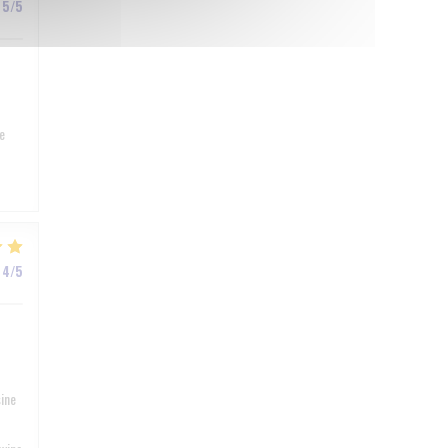
5
/5
e
4
/5
sine