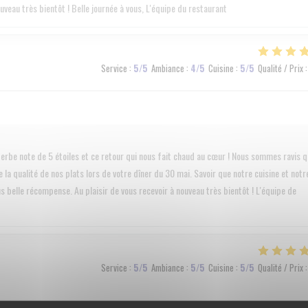
ouveau très bientôt ! Belle journée à vous, L'équipe du restaurant
Service
:
5
/5
Ambiance
:
4
/5
Cuisine
:
5
/5
Qualité / Prix
:
rbe note de 5 étoiles et ce retour qui nous fait chaud au cœur ! Nous sommes ravis 
 la qualité de nos plats lors de votre dîner du 30 mai. Savoir que notre cuisine et notr
us belle récompense. Au plaisir de vous recevoir à nouveau très bientôt ! L'équipe de
Service
:
5
/5
Ambiance
:
5
/5
Cuisine
:
5
/5
Qualité / Prix
: