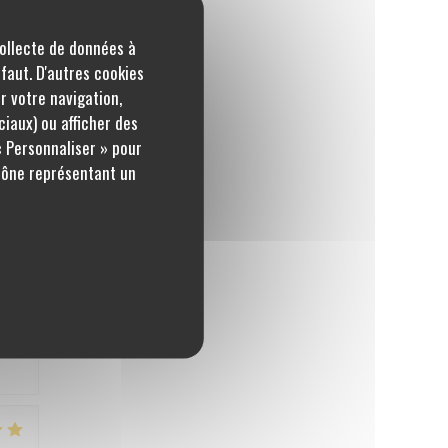
collecte de données à
pe
éfaut. D'autres cookies
r votre navigation,
ciaux) ou afficher des
« Personnaliser » pour
5
/5
icône représentant un
ndre
au
à