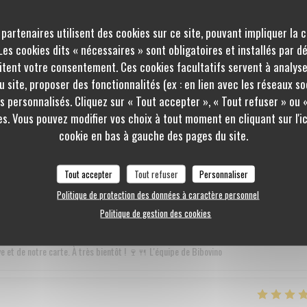
et ces 5 étoiles sur toute la ligne ! Toute l'équipe est ravie de voir que vous avez
i que notre carte et notre rapport qualité/prix. C’est un vrai plaisir de lire que votre
 partenaires utilisent des cookies sur ce site, pouvant impliquer la 
eillir à nouveau très bientôt à la cave pour vous faire découvrir nos nouveautés ! L'équi
es cookies dits « nécessaires » sont obligatoires et installés par d
itent votre consentement. Ces cookies facultatifs servent à analyse
 site, proposer des fonctionnalités (ex : en lien avec les réseaux so
s personnalisés. Cliquez sur « Tout accepter », « Tout refuser » ou 
Service
:
5
/5
Ambiance
:
5
/5
Cuisine
:
5
/5
Qualité / Prix
:
s. Vous pouvez modifier vos choix à tout moment en cliquant sur l'
cookie en bas à gauche des pages du site.
sé une très agréable soirée et reviendront très bientôt.
Tout accepter
Tout refuser
Personnaliser
Politique de protection des données à caractère personnel
 superbe retour et cette note parfaite de 5/5 ! ⭐⭐⭐⭐⭐ Nous sommes ravis d'appre
Politique de gestion des cookies
mpliments sur l'excellence de la cuisine et la gentillesse du chef nous touchent droit 
que jour ! Toute l'équipe de Bibovino La Roche-sur-Yon a déjà hâte de vous accueillir 
e et de notre carte. À très bientôt ! 🍷🍴 L'équipe de Bibovino