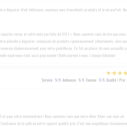
e a déguster était délicieuse, copieuse avec d'excellents produits et le vin parfait. No
uperbe retour et cette note parfaite de 5/5 ! ⭐ Nous sommes ravis de lire que vous 
e notre planche à déguster, composée de produits rigoureusement sélectionnés, ainsi qu
 remercie chaleureusement pour votre gentillesse. Ce fut un plaisir de vous accueillir 
velle expérience tout aussi gourmande ! Belle journée à vous, L'équipe Bibovino
Service
:
5
/5
Ambiance
:
5
/5
Cuisine
:
5
/5
Qualité / Prix
:
 et pour votre commentaire ! Nous sommes ravis que votre dîner d'hier soir vous ait
, l'ambiance de la salle ou notre rapport qualité-prix. C'est une magnifique récompense