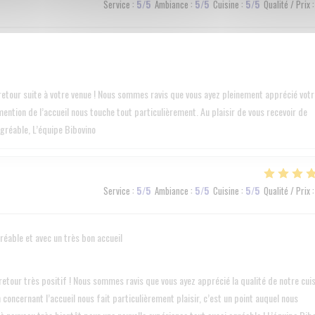
Service
:
5
/5
Ambiance
:
5
/5
Cuisine
:
5
/5
Qualité / Prix
:
tour suite à votre venue ! Nous sommes ravis que vous ayez pleinement apprécié votr
ention de l’accueil nous touche tout particulièrement. Au plaisir de vous recevoir de
gréable, L’équipe Bibovino
Service
:
5
/5
Ambiance
:
5
/5
Cuisine
:
5
/5
Qualité / Prix
:
gréable et avec un très bon accueil
tour très positif ! Nous sommes ravis que vous ayez apprécié la qualité de notre cui
concernant l’accueil nous fait particulièrement plaisir, c’est un point auquel nous