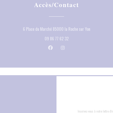
Accès/Contact
((ouvre une nou
6 Place du Marché 85000 la Roche sur Yon
09 86 77 62 32
Facebook ((ouvre une nouvelle fenêtr
Instagram ((ouvre une nouvell
Inscrivez-vous à notre lettre d