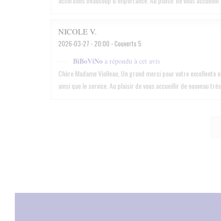
accordons beaucoup d’importance. Au plaisir de vous accueillir 
NICOLE
V
2026-03-27
- 20:00 - Couverts 5
BiBoViNo
a répondu à cet avis
Chère Madame Violleau, Un grand merci pour votre excellente no
ainsi que le service. Au plaisir de vous accueillir de nouveau t