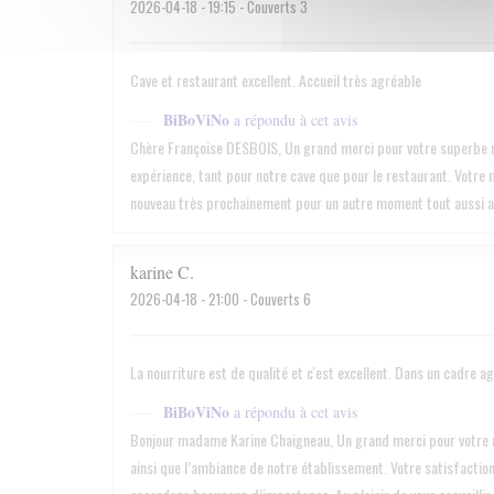
2026-04-18
- 19:15 - Couverts 3
Cave et restaurant excellent. Accueil très agréable
BiBoViNo
a répondu à cet avis
Chère Françoise DESBOIS, Un grand merci pour votre superbe re
expérience, tant pour notre cave que pour le restaurant. Votre m
nouveau très prochainement pour un autre moment tout aussi a
karine
C
2026-04-18
- 21:00 - Couverts 6
La nourriture est de qualité et c'est excellent. Dans un cadre a
BiBoViNo
a répondu à cet avis
Bonjour madame Karine Chaigneau, Un grand merci pour votre re
ainsi que l’ambiance de notre établissement. Votre satisfaction 