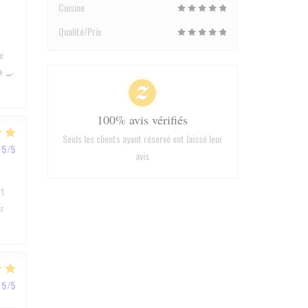
Cuisine
Qualité/Prix
e
👩‍🍳
100% avis vérifiés
Seuls les clients ayant réservé ont laissé leur
5
/5
avis
rt
ir
5
/5