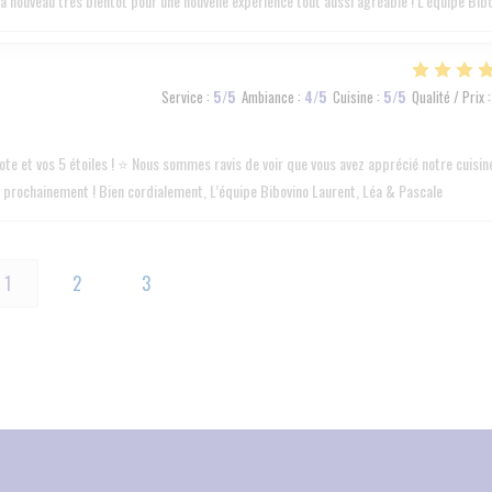
à nouveau très bientôt pour une nouvelle expérience tout aussi agréable ! L’équipe Bib
Service
:
5
/5
Ambiance
:
4
/5
Cuisine
:
5
/5
Qualité / Prix
:
te et vos 5 étoiles ! ⭐️ Nous sommes ravis de voir que vous avez apprécié notre cuisin
rès prochainement ! Bien cordialement, L’équipe Bibovino Laurent, Léa & Pascale
1
2
3