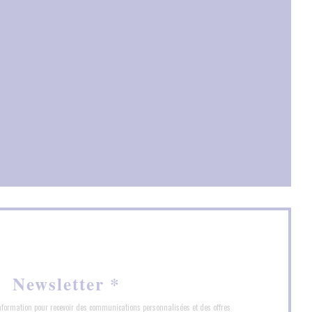
velle fenêtre))
e))
e fenêtre))
Newsletter
*
'information pour recevoir des communications personnalisées et des offres