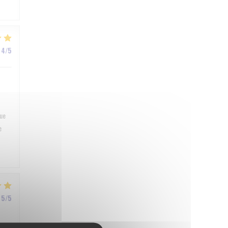
4
/5
que
e
5
/5