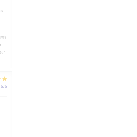
us
avez
e
pour
5
/5