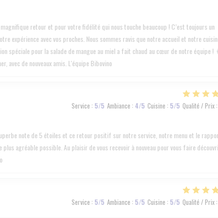
gnifique retour et pour votre fidélité qui nous touche beaucoup ! C’est toujours un
votre expérience avec vos proches. Nous sommes ravis que notre accueil et notre cuisin
ion spéciale pour la salade de mangue au miel a fait chaud au cœur de notre équipe ! 
ner, avec de nouveaux amis. L'équipe Bibovino
Service
:
5
/5
Ambiance
:
4
/5
Cuisine
:
5
/5
Qualité / Prix
:
rbe note de 5 étoiles et ce retour positif sur notre service, notre menu et le rappo
le plus agréable possible. Au plaisir de vous recevoir à nouveau pour vous faire découvr
o
Service
:
5
/5
Ambiance
:
5
/5
Cuisine
:
5
/5
Qualité / Prix
: