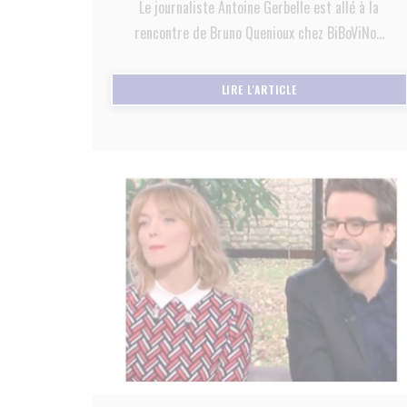
Le journaliste Antoine Gerbelle est allé à la
rencontre de Bruno Quenioux chez BiBoViNo...
((OUVRE UNE NOUVEL
LIRE L'ARTICLE