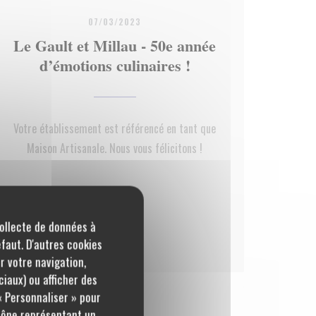
07/03/2023
Le Gault et Millau - 50e année
d’émotions culinaires !
Votre établissement est référencé en tant que
Maison Artisanale. Nous vous félicitons !
))
collecte de données à
éfaut. D'autres cookies
))
r votre navigation,
ciaux) ou afficher des
« Personnaliser » pour
icône représentant un