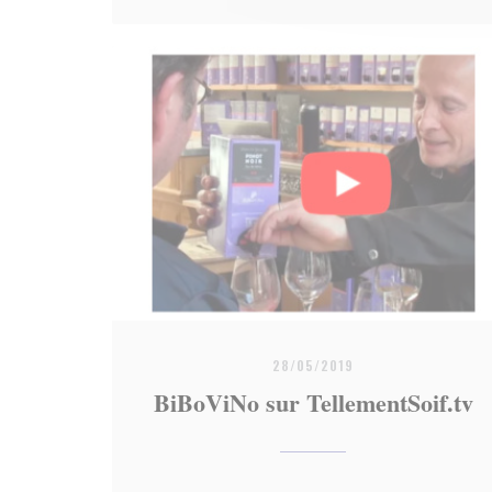
28/05/2019
BiBoViNo sur TellementSoif.tv