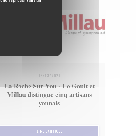
15/03/2021
La Roche Sur Yon - Le Gault et
Millau distingue cinq artisans
yonnais
))
((OUVRE UNE NOUVELLE FENÊTRE))
LIRE L'ARTICLE