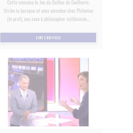
Cette semaine le Jeu de Quilles de Gwilherm,
Strike la baraque et vous emmène chez Philovino
(le prof), une cave à philosopher millésimée...
))
((OUVRE UNE NOUVELLE FENÊTRE))
LIRE L'ARTICLE