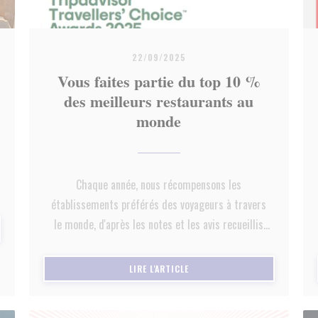
22/09/2025
Vous faites partie du top 10 %
des meilleurs restaurants au
monde
Chaque année, nous récompensons les
établissements préférés des voyageurs à travers
le monde, d'après les notes et les avis recueillis
LE FENÊTRE))
sur les 12 derniers mois. Et vous avez décroché une
place de choix. Félicitations !
((OUVRE UNE NOUVELLE FENÊTRE
LIRE L'ARTICLE
----------------------
Notre publication réseaux :