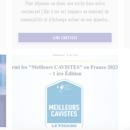
Pour déjeuner ou diner, une visite dans notre
Merci du fond du cœur,
restaurant | Bar à vin est toujours un moment de
et au plaisir de vous accueillir très bientôt.
convivialités et d’échange autour de nos planches
apéro copieuses et délicieuses (fromage,
L’équipe BiBoViNo
charcuterie, terre-mer, burgers, bruschetta,
((OUVRE UNE NOUVELLE FENÊTRE
LIRE L'ARTICLE
salade XL, desserts maison, etc ….) accompagnées
de nos vins.