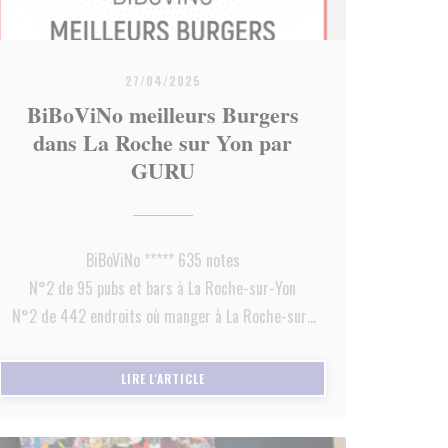
27/04/2025
BiBoViNo meilleurs Burgers
dans La Roche sur Yon par
GURU
BiBoViNo ***** 635 notes
N°2 de 95 pubs et bars à La Roche-sur-Yon
N°2 de 442 endroits où manger à La Roche-sur-
Yon
N°64 de 281 restaurants à La Roche-sur-Yon
))
((OUVRE UNE NOUVELLE FENÊTRE))
LIRE L'ARTICLE