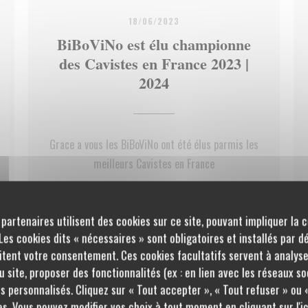
18/06/2023
BiBoViNo est élu championne
des Cavistes en France 2023 |
2024
Grace a vous les BiBoViNo ont été élus parmis les
meilleurs Cavistes en France
LE FENÊTRE))
((OUVRE UNE NOUVELLE FENÊTRE
LIRE L'ARTICLE
 partenaires utilisent des cookies sur ce site, pouvant impliquer la 
es cookies dits « nécessaires » sont obligatoires et installés par d
((OUVRE UNE NOUVELLE FENÊTRE
VOIR L'ARTICLE
itent votre consentement. Ces cookies facultatifs servent à analyse
 site, proposer des fonctionnalités (ex : en lien avec les réseaux so
s personnalisés. Cliquez sur « Tout accepter », « Tout refuser » ou 
s. Vous pouvez modifier vos choix à tout moment en cliquant sur l'