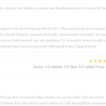
e a déguster était délicieuse, copieuse avec d'excellents produits et le vin parfait. No
uperbe retour et cette note parfaite de 5/5 ! ⭐ Nous sommes ravis de lire que vous 
e notre planche à déguster, composée de produits rigoureusement sélectionnés, ainsi qu
 remercie chaleureusement pour votre gentillesse. Ce fut un plaisir de vous accueillir 
velle expérience tout aussi gourmande ! Belle journée à vous, L'équipe Bibovino
Servicio
:
5
/5
Ambiente
:
5
/5
Menú
:
5
/5
Calidad / Precio
:
 et pour votre commentaire ! Nous sommes ravis que votre dîner d'hier soir vous ait
, l'ambiance de la salle ou notre rapport qualité-prix. C'est une magnifique récompense