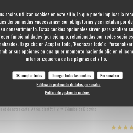
et ces 5 étoiles sur toute la ligne ! Toute l'équipe est ravie de voir que vous avez
i que notre carte et notre rapport qualité/prix. C’est un vrai plaisir de lire que votre
us socios utilizan cookies en este sitio, lo que puede implicar la re
eillir à nouveau très bientôt à la cave pour vous faire découvrir nos nouveautés ! L'équi
kies denominadas «necesarias» son obligatorias y se instalan por de
su consentimiento. Estas cookies opcionales sirven para analizar s
frecer funcionalidades (por ejemplo, relacionadas con redes sociale
alizados. Haga clic en 'Aceptar todo', 'Rechazar todo' o 'Personalizar
Servicio
:
5
/5
Ambiente
:
5
/5
Menú
:
5
/5
Calidad / Precio
:
ambiar sus opciones en cualquier momento haciendo clic en el icono
inferior izquierda de las páginas del sitio.
sé une très agréable soirée et reviendront très bientôt.
OK, aceptar todas
Denegar todas las cookies
Personalizar
Política de protección de datos personales
 superbe retour et cette note parfaite de 5/5 ! ⭐⭐⭐⭐⭐ Nous sommes ravis d'appre
Política de gestión de cookies
mpliments sur l'excellence de la cuisine et la gentillesse du chef nous touchent droit 
que jour ! Toute l'équipe de Bibovino La Roche-sur-Yon a déjà hâte de vous accueillir 
e et de notre carte. À très bientôt ! 🍷🍴 L'équipe de Bibovino