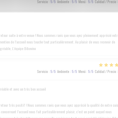
Servicio
:
5
/5
Ambiente
:
5
/5
Menú
:
5
/5
Calidad / Precio
:
tour suite à votre venue ! Nous sommes ravis que vous ayez pleinement apprécié votr
ention de l’accueil nous touche tout particulièrement. Au plaisir de vous recevoir de
gréable, L’équipe Bibovino
Servicio
:
5
/5
Ambiente
:
5
/5
Menú
:
5
/5
Calidad / Precio
:
gréable et avec un très bon accueil
tour très positif ! Nous sommes ravis que vous ayez apprécié la qualité de notre cui
concernant l’accueil nous fait particulièrement plaisir, c’est un point auquel nous