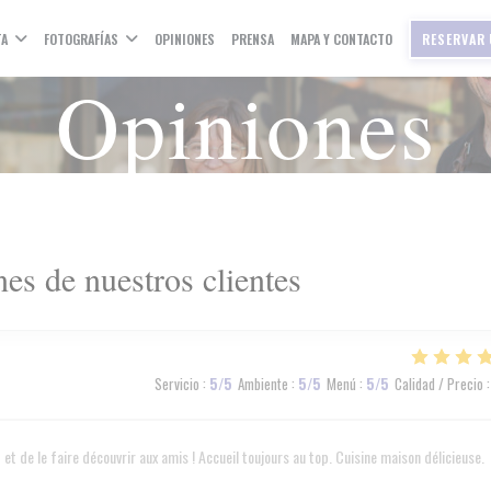
TA
FOTOGRAFÍAS
OPINIONES
PRENSA
MAPA Y CONTACTO
RESERVAR 
Opiniones
es de nuestros clientes
Servicio
:
5
/5
Ambiente
:
5
/5
Menú
:
5
/5
Calidad / Precio
:
et de le faire découvrir aux amis ! Accueil toujours au top. Cuisine maison délicieuse.