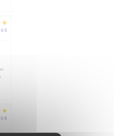
4
/5
que
e
5
/5