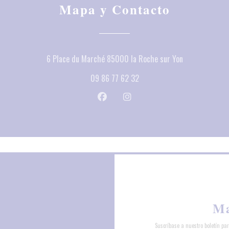
Mapa y Contacto
((abre en una 
6 Place du Marché 85000 la Roche sur Yon
09 86 77 62 32
Facebook ((abre en una nueva ventan
Instagram ((abre en una nuev
Ma
Suscríbase a nuestro boletín pa