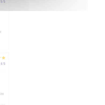
5
/5
e
4
/5
sine