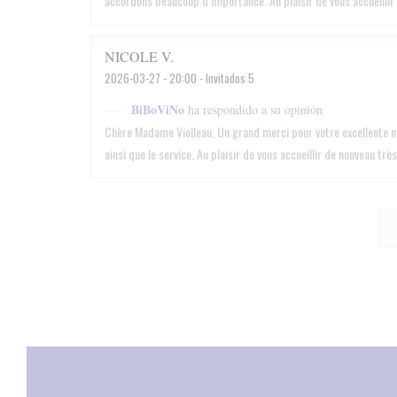
accordons beaucoup d’importance. Au plaisir de vous accueillir 
NICOLE
V
2026-03-27
- 20:00 - Invitados 5
BiBoViNo
ha respondido a su opinión
Chère Madame Violleau, Un grand merci pour votre excellente no
ainsi que le service. Au plaisir de vous accueillir de nouveau t