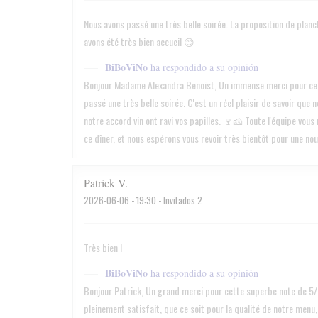
Nous avons passé une très belle soirée. La proposition de planch
avons été très bien accueil 😊
BiBoViNo
ha respondido a su opinión
Bonjour Madame Alexandra Benoist, Un immense merci pour ce s
passé une très belle soirée. C'est un réel plaisir de savoir qu
notre accord vin ont ravi vos papilles. 🍷🧀 Toute l'équipe vous
ce dîner, et nous espérons vous revoir très bientôt pour une nou
Patrick
V
2026-06-06
- 19:30 - Invitados 2
Très bien !
BiBoViNo
ha respondido a su opinión
Bonjour Patrick, Un grand merci pour cette superbe note de 5/5
pleinement satisfait, que ce soit pour la qualité de notre menu