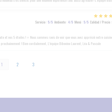
à nouveau très bientôt pour une nouvelle expérience tout aussi agréable ! L’équipe Bib
Servicio
:
5
/5
Ambiente
:
4
/5
Menú
:
5
/5
Calidad / Precio
:
te et vos 5 étoiles ! ⭐️ Nous sommes ravis de voir que vous avez apprécié notre cuisin
rès prochainement ! Bien cordialement, L’équipe Bibovino Laurent, Léa & Pascale
1
2
3