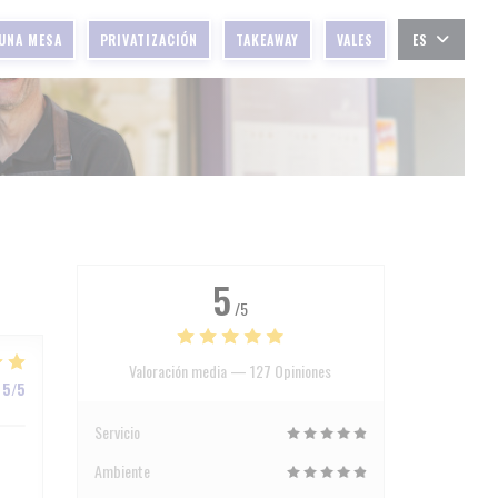
UNA MESA
PRIVATIZACIÓN
TAKEAWAY
VALES
ES
5
/5
Valoración media —
127 Opiniones
5
/5
Servicio
Ambiente