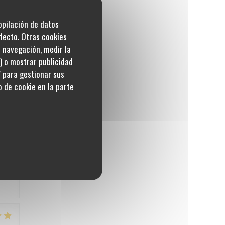
copilación de datos
pe
fecto. Otras cookies
u navegación, medir la
s) o mostrar publicidad
' para gestionar sus
5
/5
 de cookie en la parte
ndre
au
à