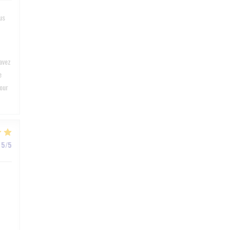
us
avez
e
pour
5
/5