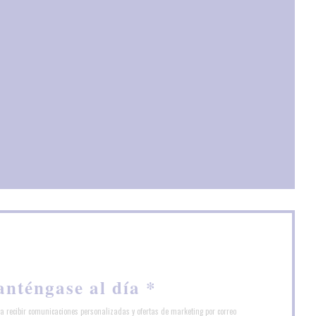
nueva ventana))
a))
a ventana))
nténgase al día
*
ra recibir comunicaciones personalizadas y ofertas de marketing por correo