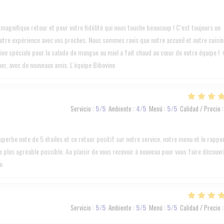
gnifique retour et pour votre fidélité qui nous touche beaucoup ! C’est toujours un
votre expérience avec vos proches. Nous sommes ravis que notre accueil et notre cuisin
ion spéciale pour la salade de mangue au miel a fait chaud au cœur de notre équipe ! 
ner, avec de nouveaux amis. L'équipe Bibovino
Servicio
:
5
/5
Ambiente
:
4
/5
Menú
:
5
/5
Calidad / Precio
:
rbe note de 5 étoiles et ce retour positif sur notre service, notre menu et le rappo
le plus agréable possible. Au plaisir de vous recevoir à nouveau pour vous faire découvr
o
Servicio
:
5
/5
Ambiente
:
5
/5
Menú
:
5
/5
Calidad / Precio
: