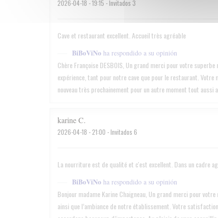
2026-04-18
- 19:15 - Invitados 3
Cave et restaurant excellent. Accueil très agréable
BiBoViNo
ha respondido a su opinión
Chère Françoise DESBOIS, Un grand merci pour votre superbe re
expérience, tant pour notre cave que pour le restaurant. Votre m
nouveau très prochainement pour un autre moment tout aussi a
karine
C
2026-04-18
- 21:00 - Invitados 6
La nourriture est de qualité et c'est excellent. Dans un cadre a
BiBoViNo
ha respondido a su opinión
Bonjour madame Karine Chaigneau, Un grand merci pour votre re
ainsi que l’ambiance de notre établissement. Votre satisfaction 