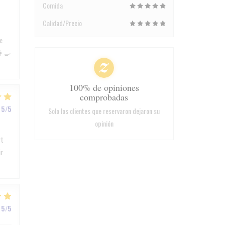
Comida
Calidad/Precio
e
👩‍🍳
100% de opiniones
comprobadas
5
/5
Solo los clientes que reservaron dejaron su
opinión
rt
ir
5
/5