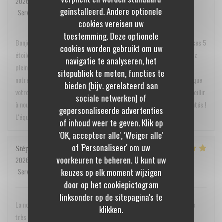
2026-05-30
- 19:30 - Gasten 4
geïnstalleerd. Andere optionele
Service
:
5
/5
Atmosfeer
:
5
/5
Keuken
:
5
/5
Kwaliteit / Prijs
:
5
/5
cookies vereisen uw
BiBoViNo
heeft op deze beoordeling gereageerd
toestemming. Deze optionele
Bonjour Monsieur Cyrille Quenault, Un grand merci pour ce retour et ces 5
cookies worden gebruikt om uw
étoiles sur toute la ligne ! Toute l'équipe est ravie de voir que vous avez
navigatie te analyseren, het
pleinement apprécié l'ambiance, la qualité de notre service, ainsi que
sitepubliek te meten, functies te
notre carte et notre rapport qualité/prix. C’est un vrai plaisir de lire que
bieden (bijv. gerelateerd aan
votre expérience chez nous a été une réussite. Au plaisir de vous accueillir
sociale netwerken) of
à nouveau très bientôt à la cave pour vous faire découvrir nos nouveautés !
gepersonaliseerde advertenties
L'équipe de Bibovino
of inhoud weer te geven. Klik op
'OK, accepteer alle', 'Weiger alle'
of 'Personaliseer' om uw
Stéphanie
R
voorkeuren te beheren. U kunt uw
2026-05-16
- 19:30 - Gasten 2
keuzes op elk moment wijzigen
Service
:
5
/5
Atmosfeer
:
5
/5
Keuken
:
5
/5
Kwaliteit / Prijs
:
5
/5
door op het cookiepictogram
linksonder op de sitepagina's te
La nourriture est excellente et le chef adorable. Nous avons passé une
klikken.
très agréable soirée et reviendront très bientôt.