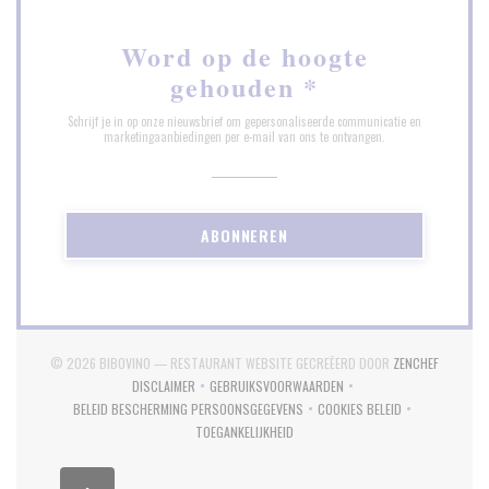
Word op de hoogte
gehouden
*
Schrijf je in op onze nieuwsbrief om gepersonaliseerde communicatie en
marketingaanbiedingen per e-mail van ons te ontvangen.
ABONNEREN
((OPENT 
© 2026 BIBOVINO — RESTAURANT WEBSITE GECREËERD DOOR
ZENCHEF
DISCLAIMER
GEBRUIKSVOORWAARDEN
((OPENT IN EEN NIEUW VENSTER))
((OPENT IN EEN NIEUW VENSTER))
BELEID BESCHERMING PERSOONSGEGEVENS
COOKIES BELEID
((OPENT IN EEN NIEUW VENSTER))
((OPENT IN EEN NIEUW
TOEGANKELIJKHEID
((OPENT IN EEN NIEUW VENSTER))