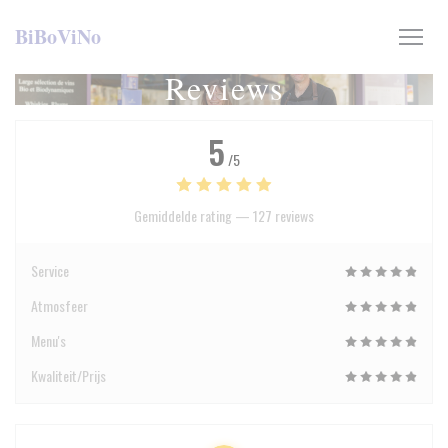
Cookies beheer paneel
BiBoViNo
Reviews
5
/5
Gemiddelde rating —
127 reviews
Service
Atmosfeer
Menu's
Kwaliteit/Prijs