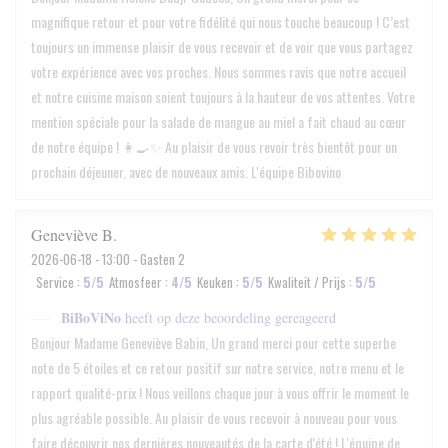
magnifique retour et pour votre fidélité qui nous touche beaucoup ! C’est
toujours un immense plaisir de vous recevoir et de voir que vous partagez
votre expérience avec vos proches. Nous sommes ravis que notre accueil
et notre cuisine maison soient toujours à la hauteur de vos attentes. Votre
mention spéciale pour la salade de mangue au miel a fait chaud au cœur
de notre équipe ! 👩‍🍳✨ Au plaisir de vous revoir très bientôt pour un
prochain déjeuner, avec de nouveaux amis. L'équipe Bibovino
Geneviève
B
2026-06-18
- 13:00 - Gasten 2
Service
:
5
/5
Atmosfeer
:
4
/5
Keuken
:
5
/5
Kwaliteit / Prijs
:
5
/5
BiBoViNo
heeft op deze beoordeling gereageerd
Bonjour Madame Geneviève Babin, Un grand merci pour cette superbe
note de 5 étoiles et ce retour positif sur notre service, notre menu et le
rapport qualité-prix ! Nous veillons chaque jour à vous offrir le moment le
plus agréable possible. Au plaisir de vous recevoir à nouveau pour vous
faire découvrir nos dernières nouveautés de la carte d'été ! L'équipe de