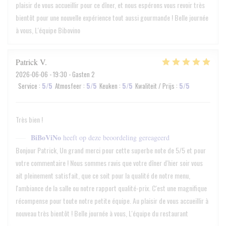
plaisir de vous accueillir pour ce dîner, et nous espérons vous revoir très
bientôt pour une nouvelle expérience tout aussi gourmande ! Belle journée
à vous, L'équipe Bibovino
Patrick
V
2026-06-06
- 19:30 - Gasten 2
Service
:
5
/5
Atmosfeer
:
5
/5
Keuken
:
5
/5
Kwaliteit / Prijs
:
5
/5
Très bien !
BiBoViNo
heeft op deze beoordeling gereageerd
Bonjour Patrick, Un grand merci pour cette superbe note de 5/5 et pour
votre commentaire ! Nous sommes ravis que votre dîner d'hier soir vous
ait pleinement satisfait, que ce soit pour la qualité de notre menu,
l'ambiance de la salle ou notre rapport qualité-prix. C'est une magnifique
récompense pour toute notre petite équipe. Au plaisir de vous accueillir à
nouveau très bientôt ! Belle journée à vous, L'équipe du restaurant