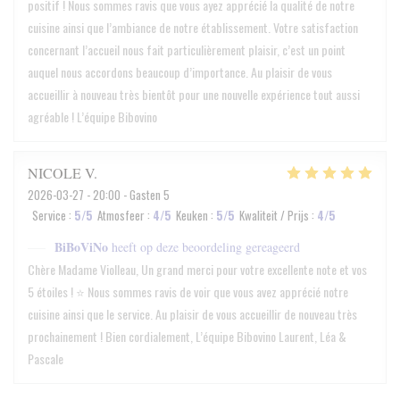
positif ! Nous sommes ravis que vous ayez apprécié la qualité de notre
cuisine ainsi que l’ambiance de notre établissement. Votre satisfaction
concernant l’accueil nous fait particulièrement plaisir, c’est un point
auquel nous accordons beaucoup d’importance. Au plaisir de vous
accueillir à nouveau très bientôt pour une nouvelle expérience tout aussi
agréable ! L’équipe Bibovino
NICOLE
V
2026-03-27
- 20:00 - Gasten 5
Service
:
5
/5
Atmosfeer
:
4
/5
Keuken
:
5
/5
Kwaliteit / Prijs
:
4
/5
BiBoViNo
heeft op deze beoordeling gereageerd
Chère Madame Violleau, Un grand merci pour votre excellente note et vos
5 étoiles ! ⭐️ Nous sommes ravis de voir que vous avez apprécié notre
cuisine ainsi que le service. Au plaisir de vous accueillir de nouveau très
prochainement ! Bien cordialement, L’équipe Bibovino Laurent, Léa &
Pascale