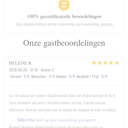
100% gecertificeerde beoordelingen
Onze klanten hebben na hun reservering een beoordeling gegeven
Onze gastbeoordelingen
HELENE
B
2026-06-20
- 12:30 - Gasten 2
Service
:
5
/5
Atmosfeer
:
5
/5
Keuken
:
5
/5
Kwaliteit / Prijs
:
5
/5
Un réel plaisir de revenir régulièrement dans cet établissement et de le
faire découvrir aux amis ! Accueil toujours au top. Cuisine maison
délicieuse. Mention spéciale pour la salade de mangue au miel, un délice.
BiBoViNo
heeft op deze beoordeling gereageerd
Bonjour Madame Hélène Badji-Gadeau, Un grand merci pour ce