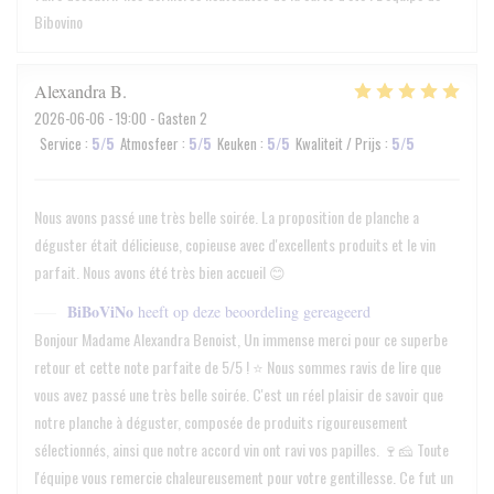
Bibovino
Alexandra
B
2026-06-06
- 19:00 - Gasten 2
Service
:
5
/5
Atmosfeer
:
5
/5
Keuken
:
5
/5
Kwaliteit / Prijs
:
5
/5
Nous avons passé une très belle soirée. La proposition de planche a
déguster était délicieuse, copieuse avec d'excellents produits et le vin
parfait. Nous avons été très bien accueil 😊
BiBoViNo
heeft op deze beoordeling gereageerd
Bonjour Madame Alexandra Benoist, Un immense merci pour ce superbe
retour et cette note parfaite de 5/5 ! ⭐ Nous sommes ravis de lire que
vous avez passé une très belle soirée. C'est un réel plaisir de savoir que
notre planche à déguster, composée de produits rigoureusement
sélectionnés, ainsi que notre accord vin ont ravi vos papilles. 🍷🧀 Toute
l'équipe vous remercie chaleureusement pour votre gentillesse. Ce fut un