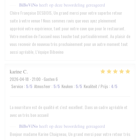
BiBoViNo
heeft op deze beoordeling gereageerd
Chère Françoise DESBOIS, Un grand merci pour votre superbe retour
suite à votre venue ! Nous sommes ravis que vous ayez pleinement
apprécié votre expérience, tant pour notre cave que pour le restaurant.
Votre mention de l’accueil nous touche tout particulièrement. Au plaisir de
vous recevoir de nouveau très prochainement pour un autre moment tout
aussi agréable, L’équipe Bibovino
karine
C
2026-04-18
- 21:00 - Gasten 6
Service
:
5
/5
Atmosfeer
:
5
/5
Keuken
:
5
/5
Kwaliteit / Prijs
:
4
/5
La nourriture est de qualité et c'est excellent. Dans un cadre agréable et
avec un très bon accueil
BiBoViNo
heeft op deze beoordeling gereageerd
Bonjour madame Karine Chaigneau, Un grand merci pour votre retour très