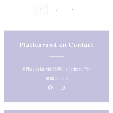
1
2
3
Plattegrond en Contact
((opent in een 
6 Place du Marché 85000 la Roche sur Yon
09 86 77 62 32
Facebook ((opent in een nieuw venste
Instagram ((opent in een nieu